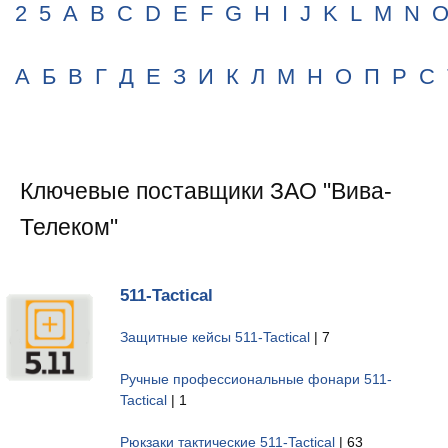
2
5
A
B
C
D
E
F
G
H
I
J
K
L
M
N
А
Б
В
Г
Д
Е
З
И
К
Л
М
Н
О
П
Р
С
Ключевые поставщики ЗАО "Вива-
Телеком"
511-Tactical
Защитные кейсы 511-Tactical
| 7
Ручные профессиональные фонари 511-
Tactical
| 1
Рюкзаки тактические 511-Tactical
| 63