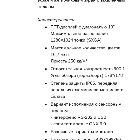
экран и антибликовый экран с закаленным
стеклом.
Характеристики:
TFT-дисплей с диагональю 19"
Максимальное разрешение
1280×1024 точки (SXGA)
Максимальное количество цветов
16,7 млн.
Яркость 250 кд/м²
Относительная контрастность 900:1
Углы обзора (гориз./верт.) 178°/178°
Степень защиты IP65, передняя
панель из алюминиево-магниевого
сплава
Вариант исполнения с сенсорным
экраном:
- интерфейс RS-232 и USB
- совместимость с QNX 6.0
Различные варианты монтажа
Габаритные размеры 482×399×66