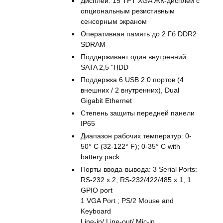
Дисплей: 15 TFT XGA ЖК-дисплей с
опциональным резистивным
сенсорным экраном
Оперативная память до 2 Гб DDR2
SDRAM
Поддерживает один внутренний
SATA 2,5 "HDD
Поддержка 6 USB 2.0 портов (4
внешних / 2 внутренних), Dual
Gigabit Ethernet
Степень защиты передней панели
IP65
Диапазон рабочих температур: 0-
50° C (32-122° F); 0-35° C with
battery pack
Порты ввода-вывода: 3 Serial Ports:
RS-232 x 2, RS-232/422/485 x 1; 1
GPIO port
1 VGA Port ; PS/2 Mouse and
Keyboard
Line-in/ Line-out/ Mic-in