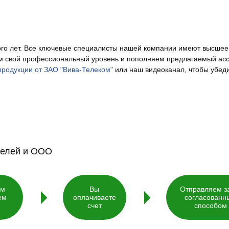
го лет. Все ключевые специалисты нашей компании имеют высшее 
ем свой профессиональный уровень и пополняем предлагаемый ас
продукции от ЗАО "Вива-Телеком"
или наш видеоканал, чтобы убеди
телей и ООО
ем
Вы
Отправляем з
ем
оплачиваете
согласованн
счет
способом