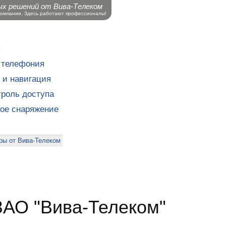
ых решений от Вива-Телеком
компании. Здесь работают профессионалы!
ы
 телефония
 и навигация
роль доступа
кое снаряжение
ры от Вива-Телеком
ЗАО "Вива-Телеком"