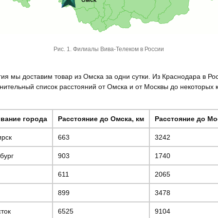
Рис. 1. Филиалы Вива-Телеком в России
 мы доставим товар из Омска за одни сутки. Из Краснодара в Рос
внительный список расстояний от Омска и от Москвы до некоторых 
вание города
Расстояние до Омска, км
Расстояние до Мо
ирск
663
3242
бург
903
1740
611
2065
899
3478
ток
6525
9104