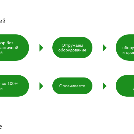
ий
ор без
Отгружаем
частичной
обору
оборудование
ой
и ори
р со 100%
Оплачиваете
ой
е