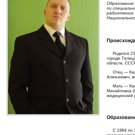
Образование:
по специальн
радиотехник.
Национальнос
Происхожд
Родился 23
городе Талиц
области, СССР
Отец — Ка
Алексеевич, 
Мать — Ка
Михайловна (
медицинский 
Образован
С 1984 по 
средняя школ