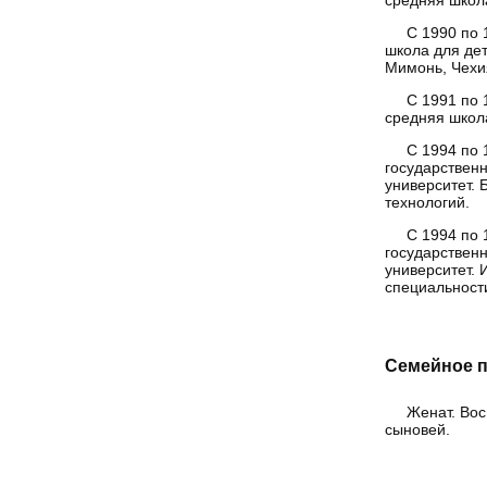
С 1990 по 
школа для дет
Мимонь, Чехи
С 1991 по 
средняя школ
С 1994 по 
государствен
университет. 
технологий.
С 1994 по 
государствен
университет. 
специальности
Семейное 
Женат. Вос
сыновей.