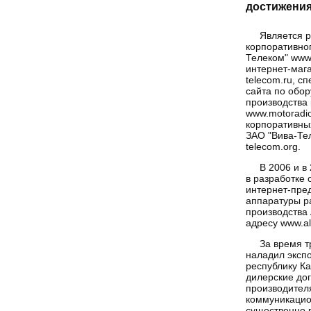
достижени
Является 
корпоративно
Телеком" www.
интернет-мага
telecom.ru, с
сайта по обо
производства
www.motoradio
корпоративны
ЗАО "Вива-Тел
telecom.org.
В 2006 и в
в разработке
интернет-пре
аппаратуры р
производства 
адресу www.ali
За время т
наладил экспо
республику Ка
дилерские до
производител
коммуникацио
существенно 