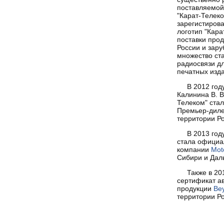
поставляемой
"Карат-Телеко
зарегистирова
логотип "Кара
поставки прод
России и зару
множество ст
радиосвязи дл
печатных изд
В 2012 год
Калинина В. В
Телеком" стал
Премьер-дил
территории Ро
В 2013 год
стала офици
компании
Mot
Сибири и Даль
Также в 20
сертификат а
продукции
Be
территории Ро