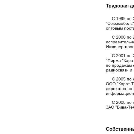
Трудовая д
С 1999 по 
"Союзмебель"
оптовым пост
С 2000 по 
исправительн
Инженер-прог
С 2001 по 
"Фирма "Кара
по продажам 
радиосвязи и 
С 2005 по
ООО "Карат-Т
директора по 
информацион
С 2008 по
ЗАО "Вива-Тел
Собственны