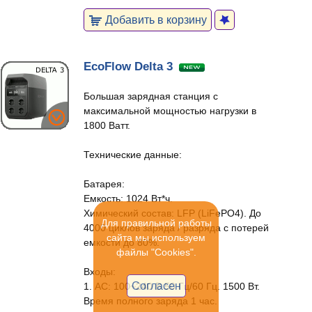
Добавить в корзину
EcoFlow Delta 3
Большая зарядная станция с
максимальной мощностью нагрузки в
1800 Ватт.
Технические данные:
Батарея:
Емкость: 1024 Вт*ч.
Химический состав: LFP (LiFePO4). До
Для правильной работы
4000 циклов заряда / разряда с потерей
сайта мы используем
емкости до 80%.
файлы "Cookies".
Входы:
Согласен
1. AC: 100~240 В 50 Гц/60 Гц. 1500 Вт.
Время полного заряда 1 час.