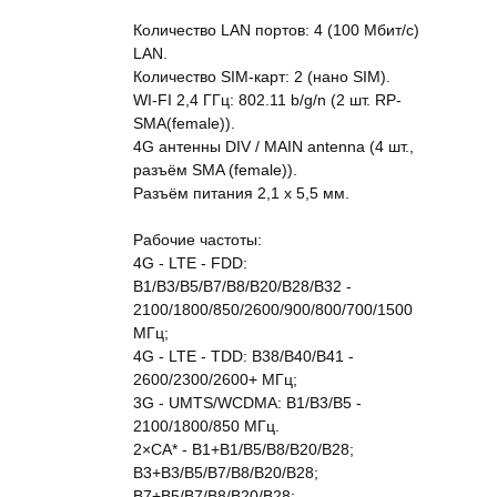
Количество LAN портов: 4 (100 Мбит/с)
LAN.
Количество SIM-карт: 2 (нано SIM).
WI-FI 2,4 ГГц: 802.11 b/g/n (2 шт. RP-
SMA(female)).
4G антенны DIV / MAIN antenna (4 шт.,
разъём SMA (female)).
Разъём питания 2,1 х 5,5 мм.
Рабочие частоты:
4G - LTE - FDD:
B1/B3/B5/B7/B8/B20/B28/B32 -
2100/1800/850/2600/900/800/700/1500
МГц;
4G - LTE - TDD: B38/B40/B41 -
2600/2300/2600+ МГц;
3G - UMTS/WCDMA: B1/B3/B5 -
2100/1800/850 МГц.
2×СА* - B1+B1/B5/B8/B20/B28;
B3+B3/B5/B7/B8/B20/B28;
B7+B5/B7/B8/B20/B28;