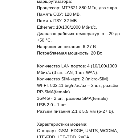
маршрутизатора:
Процессор: MT7621 880 МГц, два ядра.
Память ОЗУ: 128 MB.
Память ПЗУ: 32 MB.
Ethernet: 10/100/1000 Мбит/c.
Диапазон рабочих температур: от -20 до
+50 °C.
Напряжение питания: 6-27 В.
Потребляемая мощность: 20 Вт.
Количество LAN портов: 4 (10/100/1000
Мбит/с (3 шт. LAN, 1 шт. WAN).
Количество SIM-карт: 2 (micro-SIM).
WI-FI: 802.11 b/g/n/ac/ax – 2 шт., разъём
RP-SMA(female)
3G/4G - 2 шт., разъём SMA(female)
USB 2.0 - 1 шт.
Разъём питания 2,1 х 5,5 мм (6-27 В).
Характеристики модема:
Стандарт: GSM, EDGE, UMTS, WCDMA,
LTE-FDD, LTE-TDD, 2×CA.