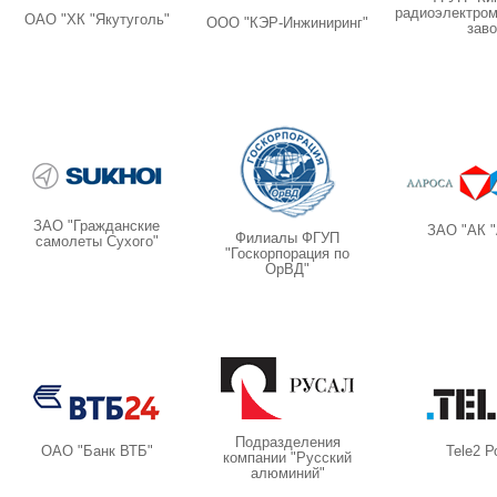
радиоэлектром
ОАО "ХК "Якутуголь"
ООО "КЭР-Инжиниринг"
заво
ЗАО "Гражданские
ЗАО "АК "
Филиалы ФГУП
самолеты Сухого"
"Госкорпорация по
ОрВД"
Подразделения
ОАО "Банк ВТБ"
Tele2 Р
компании "Русский
алюминий"