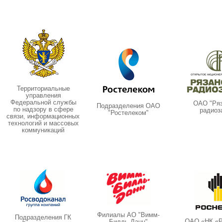
Территориальные
управления
Федеральной службы
ОАО "Ряз
Подразделения ОАО
по надзору в сфере
радиоз
"Ростелеком"
связи, информационных
технологий и массовых
коммуникаций
Филиалы АО "Вимм-
Подразделения ГК
ОАО «НК «Р
Билль-Данн"