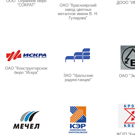
ООО "Охранное бюро
ДООО "И
"СОКРАТ"
ОАО "Красноярский
завод цветных
металлов имени В. Н.
Гулидова"
ОАО "Конструкторское
бюро "Искра"
ЗАО "Уральские
ОАО "Эн
радиостанции"
ФГУП "Ки