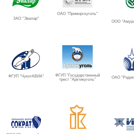
ОАО "Приморскуголь"
ЗАО "Эвалар"
ООО "Амура
ФГУП "Государственный
ФГУП "ЧукотАВИА"
ОАО "Радио
трест "Арктикуголь"