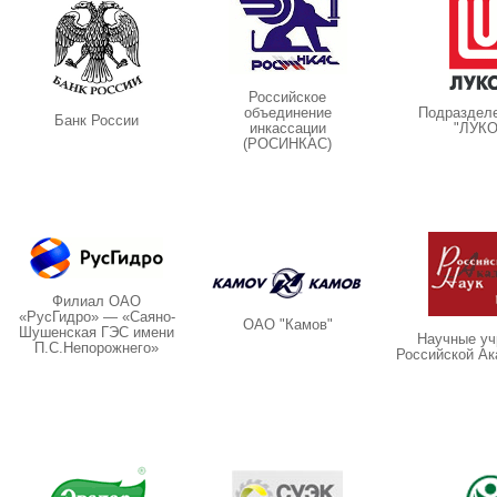
Российское
объединение
Подраздел
Банк России
инкассации
"ЛУК
(РОСИНКАС)
Филиал ОАО
«РусГидро» — «Саяно-
ОАО "Камов"
Шушенская ГЭС имени
Научные уч
П.С.Непорожнего»
Российской Ак