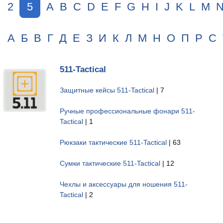
2
5
A
B
C
D
E
F
G
H
I
J
K
L
M
А
Б
В
Г
Д
Е
З
И
К
Л
М
Н
О
П
Р
С
511-Tactical
Защитные кейсы 511-Tactical
| 7
Ручные профессиональные фонари 511-
Tactical
| 1
Рюкзаки тактические 511-Tactical
| 63
Сумки тактические 511-Tactical
| 12
Чехлы и аксессуары для ношения 511-
Tactical
| 2