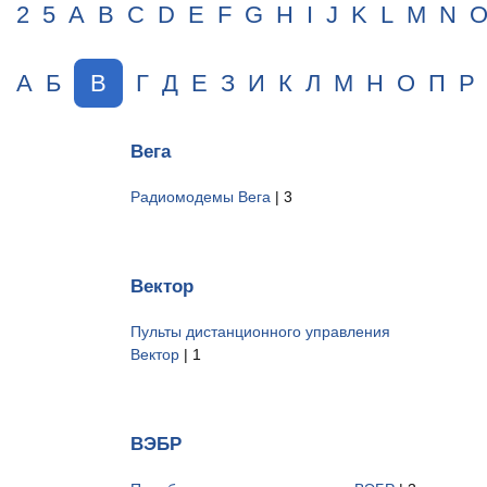
2
5
A
B
C
D
E
F
G
H
I
J
K
L
M
N
А
Б
В
Г
Д
Е
З
И
К
Л
М
Н
О
П
Р
Вега
Радиомодемы Вега
| 3
Вектор
Пульты дистанционного управления
Вектор
| 1
ВЭБР