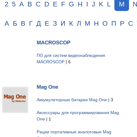
2
5
A
B
C
D
E
F
G
H
I
J
K
L
M
А
Б
В
Г
Д
Е
З
И
К
Л
М
Н
О
П
Р
С
MACROSCOP
ПО для систем видеонаблюдения
MACROSCOP
| 6
Mag One
Аккумуляторные батареи Mag One
| 3
Аксессуары для программирования Mag
One
| 1
Рации портативные аналоговые Mag