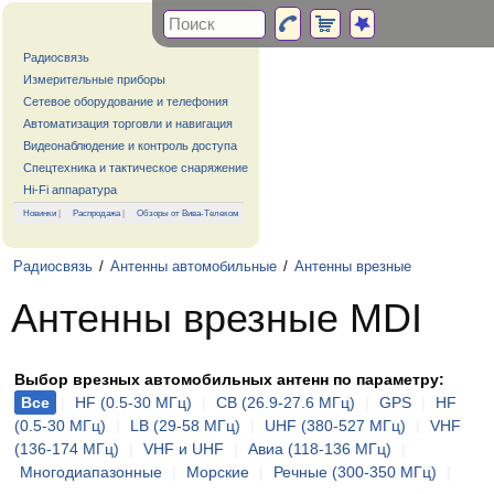
Радиосвязь
Измерительные приборы
Сетевое оборудование и телефония
Автоматизация торговли и навигация
Видеонаблюдение и контроль доступа
Спецтехника и тактическое снаряжение
Hi-Fi аппаратура
Новинки
|
Распродажа
|
Обзоры от Вива-Телеком
Радиосвязь
/
Антенны автомобильные
/
Антенны врезные
Антенны врезные MDI
Выбор врезных автомобильных антенн по параметру:
Все
|
HF (0.5-30 МГц)
|
CB (26.9-27.6 МГц)
|
GPS
|
HF
(0.5-30 МГц)
|
LB (29-58 МГц)
|
UHF (380-527 МГц)
|
VHF
(136-174 МГц)
|
VHF и UHF
|
Авиа (118-136 МГц)
|
Многодиапазонные
|
Морские
|
Речные (300-350 МГц)
|