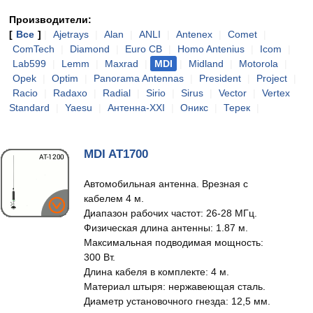
Производители:
[
Все
]
|
Ajetrays
|
Alan
|
ANLI
|
Antenex
|
Comet
|
ComTech
|
Diamond
|
Euro CB
|
Homo Antenius
|
Icom
|
Lab599
|
Lemm
|
Maxrad
|
MDI
|
Midland
|
Motorola
|
Opek
|
Optim
|
Panorama Antennas
|
President
|
Project
|
Racio
|
Radaxo
|
Radial
|
Sirio
|
Sirus
|
Vector
|
Vertex
Standard
|
Yaesu
|
Антенна-XXI
|
Оникс
|
Терек
|
MDI AT1700
Автомобильная антенна. Врезная с
кабелем 4 м.
Диапазон рабочих частот: 26-28 МГц.
Физическая длина антенны: 1.87 м.
Максимальная подводимая мощность:
300 Вт.
Длина кабеля в комплекте: 4 м.
Материал штыря: нержавеющая сталь.
Диаметр установочного гнезда: 12,5 мм.