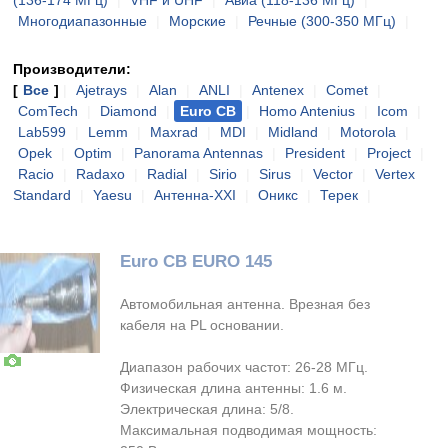
(136-174 МГц)
|
VHF и UHF
|
Авиа (118-136 МГц)
|
Многодиапазонные
|
Морские
|
Речные (300-350 МГц)
|
Производители:
[
Все
]
|
Ajetrays
|
Alan
|
ANLI
|
Antenex
|
Comet
|
ComTech
|
Diamond
|
Euro CB
|
Homo Antenius
|
Icom
|
Lab599
|
Lemm
|
Maxrad
|
MDI
|
Midland
|
Motorola
|
Opek
|
Optim
|
Panorama Antennas
|
President
|
Project
|
Racio
|
Radaxo
|
Radial
|
Sirio
|
Sirus
|
Vector
|
Vertex
Standard
|
Yaesu
|
Антенна-XXI
|
Оникс
|
Терек
|
Euro CB EURO 145
Автомобильная антенна. Врезная без
кабеля на PL основании.
Диапазон рабочих частот: 26-28 МГц.
Физическая длина антенны: 1.6 м.
Электрическая длина: 5/8.
Максимальная подводимая мощность: