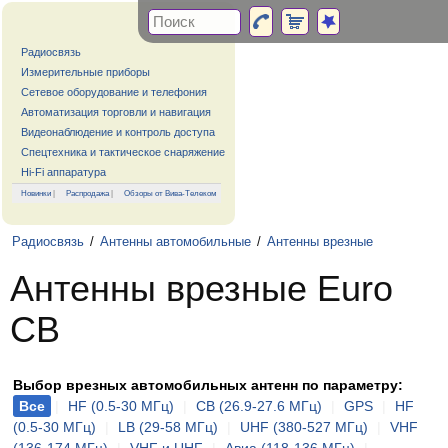
Радиосвязь
Измерительные приборы
Сетевое оборудование и телефония
Автоматизация торговли и навигация
Видеонаблюдение и контроль доступа
Спецтехника и тактическое снаряжение
Hi-Fi аппаратура
Новинки
|
Распродажа
|
Обзоры от Вива-Телеком
Радиосвязь
/
Антенны автомобильные
/
Антенны врезные
Антенны врезные Euro
CB
Выбор врезных автомобильных антенн по параметру:
Все
|
HF (0.5-30 МГц)
|
CB (26.9-27.6 МГц)
|
GPS
|
HF
(0.5-30 МГц)
|
LB (29-58 МГц)
|
UHF (380-527 МГц)
|
VHF