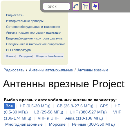
Радиосвязь
Измерительные приборы
Сетевое оборудование и телефония
Автоматизация торговли и навигация
Видеонаблюдение и контроль доступа
Спецтехника и тактическое снаряжение
Hi-Fi аппаратура
Новинки
|
Распродажа
|
Обзоры от Вива-Телеком
Радиосвязь
/
Антенны автомобильные
/
Антенны врезные
Антенны врезные Project
Выбор врезных автомобильных антенн по параметру:
Все
|
HF (0.5-30 МГц)
|
CB (26.9-27.6 МГц)
|
GPS
|
HF
(0.5-30 МГц)
|
LB (29-58 МГц)
|
UHF (380-527 МГц)
|
VHF
(136-174 МГц)
|
VHF и UHF
|
Авиа (118-136 МГц)
|
Многодиапазонные
|
Морские
|
Речные (300-350 МГц)
|