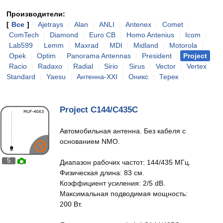
Производители:
[
Все
]
|
Ajetrays
|
Alan
|
ANLI
|
Antenex
|
Comet
|
ComTech
|
Diamond
|
Euro CB
|
Homo Antenius
|
Icom
|
Lab599
|
Lemm
|
Maxrad
|
MDI
|
Midland
|
Motorola
|
Opek
|
Optim
|
Panorama Antennas
|
President
|
Project
|
Racio
|
Radaxo
|
Radial
|
Sirio
|
Sirus
|
Vector
|
Vertex
Standard
|
Yaesu
|
Антенна-XXI
|
Оникс
|
Терек
|
Project C144/C435C
Автомобильная антенна. Без кабеля с
основанием NMO.
5
Диапазон рабочих частот: 144/435 МГц.
Физическая длина: 83 см.
Коэффициент усиления: 2/5 dB.
Максимальная подводимая мощность:
200 Вт.