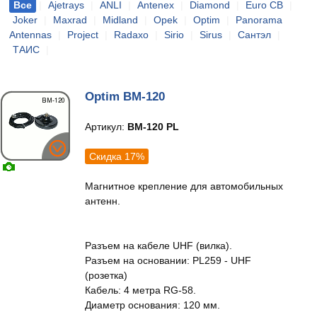
Все
|
Ajetrays
|
ANLI
|
Antenex
|
Diamond
|
Euro CB
|
Joker
|
Maxrad
|
Midland
|
Opek
|
Optim
|
Panorama
Antennas
|
Project
|
Radaxo
|
Sirio
|
Sirus
|
Сантэл
|
ТАИС
|
Optim BM-120
Артикул:
BM-120 PL
Скидка 17%
Магнитное крепление для автомобильных
антенн.
Разъем на кабеле UHF (вилка).
Разъем на основании: PL259 - UHF
(розетка)
Кабель: 4 метра RG-58.
Диаметр основания: 120 мм.