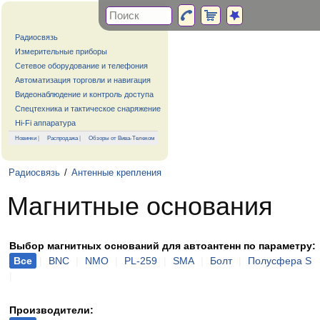
Радиосвязь
Измерительные приборы
Сетевое оборудование и телефония
Автоматизация торговли и навигация
Видеонаблюдение и контроль доступа
Спецтехника и тактическое снаряжение
Hi-Fi аппаратура
Новинки
|
Распродажа
|
Обзоры от Вива-Телеком
Радиосвязь
/
Антенные крепления
Магнитные основания
Выбор магнитных оснований для автоантенн по параметру:
Все
|
BNC
|
NMO
|
PL-259
|
SMA
|
Болт
|
Полусфера S
|
Производители: