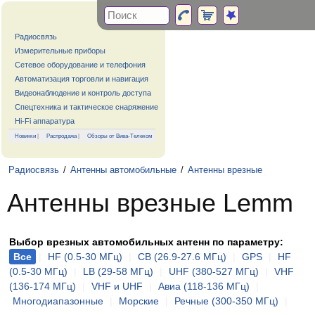
Радиосвязь
Измерительные приборы
Сетевое оборудование и телефония
Автоматизация торговли и навигация
Видеонаблюдение и контроль доступа
Спецтехника и тактическое снаряжение
Hi-Fi аппаратура
Новинки
|
Распродажа
|
Обзоры от Вива-Телеком
Радиосвязь
/
Антенны автомобильные
/
Антенны врезные
Антенны врезные Lemm
Выбор врезных автомобильных антенн по параметру:
Все
|
HF (0.5-30 МГц)
|
CB (26.9-27.6 МГц)
|
GPS
|
HF
(0.5-30 МГц)
|
LB (29-58 МГц)
|
UHF (380-527 МГц)
|
VHF
(136-174 МГц)
|
VHF и UHF
|
Авиа (118-136 МГц)
|
Многодиапазонные
|
Морские
|
Речные (300-350 МГц)
|