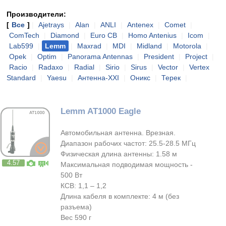
Производители:
[
Все
]
|
Ajetrays
|
Alan
|
ANLI
|
Antenex
|
Comet
|
ComTech
|
Diamond
|
Euro CB
|
Homo Antenius
|
Icom
|
Lab599
|
Lemm
|
Maxrad
|
MDI
|
Midland
|
Motorola
|
Opek
|
Optim
|
Panorama Antennas
|
President
|
Project
|
Racio
|
Radaxo
|
Radial
|
Sirio
|
Sirus
|
Vector
|
Vertex
Standard
|
Yaesu
|
Антенна-XXI
|
Оникс
|
Терек
|
Lemm AT1000 Eagle
Автомобильная антенна. Врезная.
Диапазон рабочих частот: 25.5-28.5 МГц
Физическая длина антенны: 1.58 м
4.57
Максимальная подводимая мощность -
500 Вт
КСВ: 1,1 – 1,2
Длина кабеля в комплекте: 4 м (без
разъема)
Вес 590 г