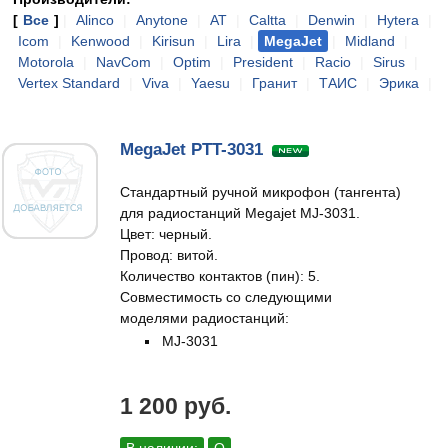
[
Все
]
|
Alinco
|
Anytone
|
AT
|
Caltta
|
Denwin
|
Hytera
|
Icom
|
Kenwood
|
Kirisun
|
Lira
|
MegaJet
|
Midland
|
Motorola
|
NavCom
|
Optim
|
President
|
Racio
|
Sirus
|
Vertex Standard
|
Viva
|
Yaesu
|
Гранит
|
ТАИС
|
Эрика
|
MegaJet PTT-3031
Стандартный ручной микрофон (тангента)
для радиостанций Megajet MJ-3031.
Цвет: черный.
Провод: витой.
Количество контактов (пин): 5.
Совместимость со следующими
моделями радиостанций:
MJ-3031
1 200 руб.