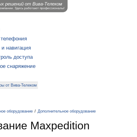
ых решений от Вива-Телеком
компании. Здесь работают профессионалы!
ы
 телефония
 и навигация
роль доступа
кое снаряжение
ры от Вива-Телеком
ное оборудование
/
Дополнительное оборудование
ание Maxpedition