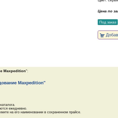
Цвет: серый
Цена по з
Под заказ
Добави
е Maxpedition
":
ование Maxpedition"
каталога.
яются ежедневно.
мите на его наименовании в сохраненном прайсе.