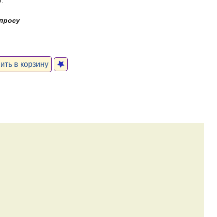
.
апросу
ть в корзину