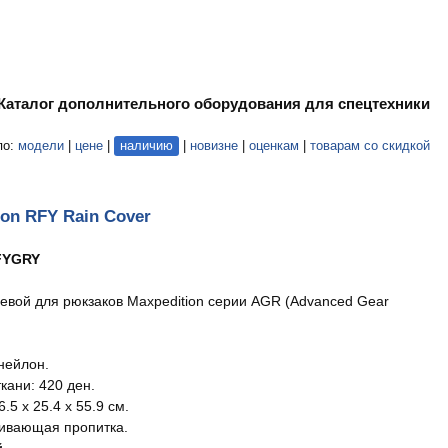
Каталог дополнительного оборудования для спецтехники
по:
модели
|
цене
|
наличию
|
новизне
|
оценкам
|
товарам со скидкой
ion RFY Rain Cover
FYGRY
евой для рюкзаков Maxpedition серии AGR (Advanced Gear
нейлон.
кани: 420 ден.
.5 x 25.4 x 55.9 см.
ивающая пропитка.