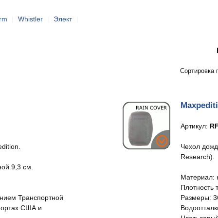
orm
|
Whistler
|
Элект
|
Сортировка 
Maxpedit
Артикул:
R
dition.
Чехол дожд
Research).
ой 9,3 см.
Материал: 
Плотность т
нием Транспортной
Размеры: 36
портах США и
Водоотталк