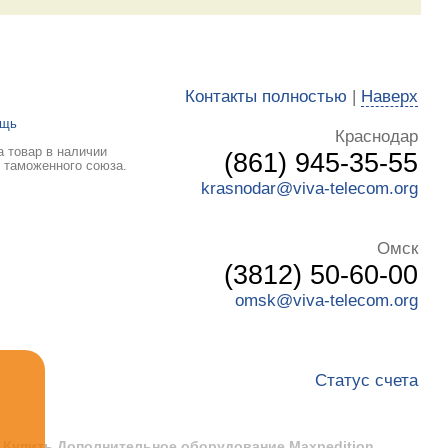
Контакты полностью
|
Наверх
ощь
Краснодар
 товар в наличии
(861) 945-35-55
ы таможенного союза.
krasnodar@viva-telecom.org
Омск
(3812) 50-60-00
omsk@viva-telecom.org
Статус счета
 Купить Дополнительное оборудование Maxpedition