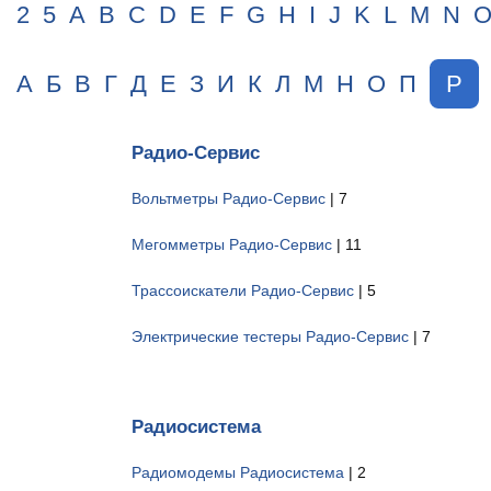
2
5
A
B
C
D
E
F
G
H
I
J
K
L
M
N
А
Б
В
Г
Д
Е
З
И
К
Л
М
Н
О
П
Р
Радио-Сервис
Вольтметры Радио-Сервис
| 7
Мегомметры Радио-Сервис
| 11
Трассоискатели Радио-Сервис
| 5
Электрические тестеры Радио-Сервис
| 7
Радиосистема
Радиомодемы Радиосистема
| 2