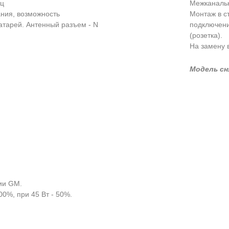
Гц
Межканально
ания, возможность
Монтаж в с
атарей. Антенный разъем - N
подключени
(розетка).
На замену 
Модель сн
ии GM.
00%, при 45 Вт - 50%.