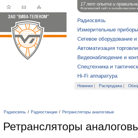
17 лет опыта и правильн
Флагманский сайт и онлайн-магазин 
Радиосвязь
Измерительные прибор
Сетевое оборудование и
Автоматизация торговли
Видеонаблюдение и конт
Спецтехника и тактичес
Hi-Fi аппаратура
Новинки
|
Распродажа
|
Обзо
Радиосвязь
/
Радиостанции
/
Ретрансляторы аналоговые
Ретрансляторы аналоговы