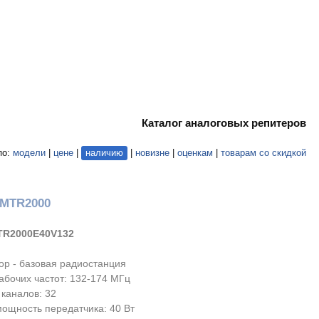
Каталог аналоговых репитеров
по:
модели
|
цене
|
наличию
|
новизне
|
оценкам
|
товарам со скидкой
 MTR2000
TR2000E40V132
ор - базовая радиостанция
абочих частот: 132-174 МГц
 каналов: 32
ощность передатчика: 40 Вт