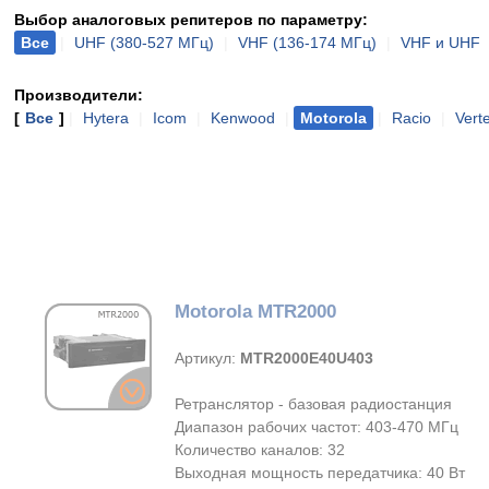
Выбор аналоговых репитеров по параметру:
Все
|
UHF (380-527 МГц)
|
VHF (136-174 МГц)
|
VHF и UHF
Производители:
[
Все
]
|
Hytera
|
Icom
|
Kenwood
|
Motorola
|
Racio
|
Vert
Motorola MTR2000
Артикул:
MTR2000E40U403
Ретранслятор - базовая радиостанция
Диапазон рабочих частот: 403-470 МГц
Количество каналов: 32
Выходная мощность передатчика: 40 Вт