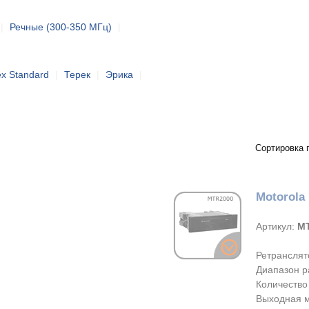
|
Речные (300-350 МГц)
|
ex Standard
|
Терек
|
Эрика
|
Сортировка 
Motorola
Артикул:
M
Ретранслят
Диапазон р
Количество
Выходная м