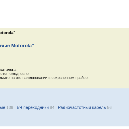
torola
":
вые Motorola"
каталога.
яются ежедневно.
мите на его наименовании в сохраненном прайсе.
ные
ВЧ переходники
Радиочастотный кабель
138
84
56