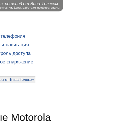
ых решений от Вива-Телеком
компании. Здесь работают профессионалы!
ы
 телефония
 и навигация
роль доступа
кое снаряжение
ры от Вива-Телеком
е Motorola