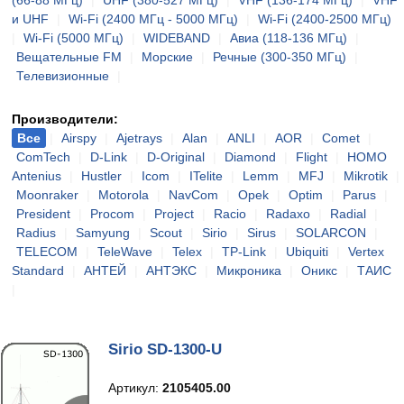
(66-88 МГц)
|
UHF (380-527 МГц)
|
VHF (136-174 МГц)
|
VHF
и UHF
|
Wi-Fi (2400 МГц - 5000 МГц)
|
Wi-Fi (2400-2500 МГц)
|
Wi-Fi (5000 МГц)
|
WIDEBAND
|
Авиа (118-136 МГц)
|
Вещательные FM
|
Морские
|
Речные (300-350 МГц)
|
Телевизионные
|
Производители:
Все
|
Airspy
|
Ajetrays
|
Alan
|
ANLI
|
AOR
|
Comet
|
ComTech
|
D-Link
|
D-Original
|
Diamond
|
Flight
|
HOMO
Antenius
|
Hustler
|
Icom
|
ITelite
|
Lemm
|
MFJ
|
Mikrotik
|
Moonraker
|
Motorola
|
NavCom
|
Opek
|
Optim
|
Parus
|
President
|
Procom
|
Project
|
Racio
|
Radaxo
|
Radial
|
Radius
|
Samyung
|
Scout
|
Sirio
|
Sirus
|
SOLARCON
|
TELECOM
|
TeleWave
|
Telex
|
TP-Link
|
Ubiquiti
|
Vertex
Standard
|
АНТЕЙ
|
АНТЭКС
|
Микроника
|
Оникс
|
ТАИС
|
Sirio SD-1300-U
Артикул:
2105405.00