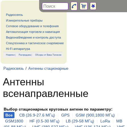
Радиосвязь
Измерительные приборы
Сетевое оборудование и телефония
Автоматизация торговли и навигация
Видеонаблюдение и контроль доступа
Спецтехника и тактическое снаряжение
Hi-Fi аппаратура
Новинки
|
Распродажа
|
Обзоры от Вива-Телеком
Радиосвязь
/
Антенны стационарные
Антенны
всенаправленные
Выбор стационарных круговых антенн по параметру:
Все
|
CB (26.9-27.6 МГц)
|
GPS
|
GSM (900,1800 МГц)
|
GSM1800
|
HF (0.5-30 МГц)
|
LB (29-58 МГц)
|
LoRa
|
MB