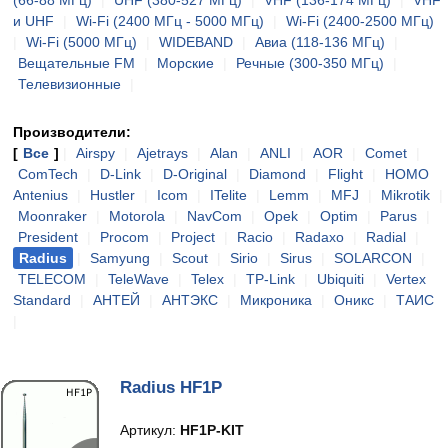
(66-88 МГц)
|
UHF (380-527 МГц)
|
VHF (136-174 МГц)
|
VHF
и UHF
|
Wi-Fi (2400 МГц - 5000 МГц)
|
Wi-Fi (2400-2500 МГц)
|
Wi-Fi (5000 МГц)
|
WIDEBAND
|
Авиа (118-136 МГц)
|
Вещательные FM
|
Морские
|
Речные (300-350 МГц)
|
Телевизионные
|
Производители:
[
Все
]
|
Airspy
|
Ajetrays
|
Alan
|
ANLI
|
AOR
|
Comet
|
ComTech
|
D-Link
|
D-Original
|
Diamond
|
Flight
|
HOMO
Antenius
|
Hustler
|
Icom
|
ITelite
|
Lemm
|
MFJ
|
Mikrotik
|
Moonraker
|
Motorola
|
NavCom
|
Opek
|
Optim
|
Parus
|
President
|
Procom
|
Project
|
Racio
|
Radaxo
|
Radial
|
Radius
|
Samyung
|
Scout
|
Sirio
|
Sirus
|
SOLARCON
|
TELECOM
|
TeleWave
|
Telex
|
TP-Link
|
Ubiquiti
|
Vertex
Standard
|
АНТЕЙ
|
АНТЭКС
|
Микроника
|
Оникс
|
ТАИС
|
Radius HF1P
Артикул:
HF1P-KIT