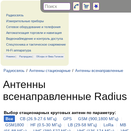
Радиосвязь
Измерительные приборы
Сетевое оборудование и телефония
Автоматизация торговли и навигация
Видеонаблюдение и контроль доступа
Спецтехника и тактическое снаряжение
Hi-Fi аппаратура
Новинки
|
Распродажа
|
Обзоры от Вива-Телеком
Радиосвязь
/
Антенны стационарные
/
Антенны всенаправленные
Антенны
всенаправленные Radius
Выбор стационарных круговых антенн по параметру:
Все
|
CB (26.9-27.6 МГц)
|
GPS
|
GSM (900,1800 МГц)
|
GSM1800
|
HF (0.5-30 МГц)
|
LB (29-58 МГц)
|
LoRa
|
MB