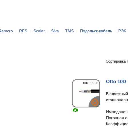
Ramcro
|
RFS
|
Scalar
|
Siva
|
TMS
|
Подольск-кабель
|
РЭК
Сортировка 
Otto 10D
Бюджетный 
стационарн
Импеданс: 
Погонная ем
Коэффициен