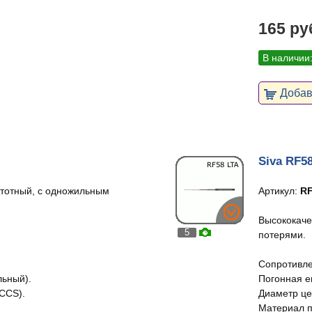
165 ру
В наличии
Добави
Siva RF5
тотный, с одножильным
Артикул:
RF
Высококаче
5
потерями.
Сопротивле
льный).
Погонная е
CCS).
Диаметр це
Материал п