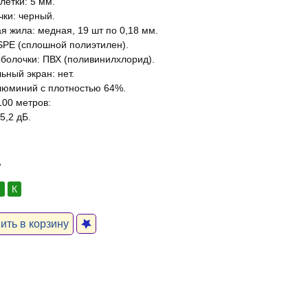
летки: 5 мм.
чки: черный.
я жила: медная, 19 шт по 0,18 мм.
SPE (сплошной полиэтилен).
болочки: ПВХ (поливинилхлорид).
ьный экран: нет.
люминий с плотностью 64%.
100 метров:
5,2 дБ.
.
:
К
ть в корзину