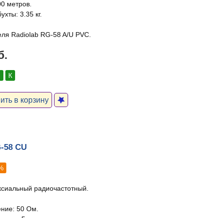
00 метров.
ухты: 3.35 кг.
еля Radiolab RG-58 A/U PVC.
б.
:
К
ть в корзину
G-58 CU
%
ксиальный радиочастотный.
ние: 50 Ом.