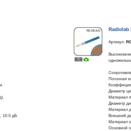
Radiolab
Артикул:
RG
Высококаче
5
одножильн
Сопротивле
Погонная е
м.
Коэффициен
Диаметр це
).
Материал п
Диаметр ди
Материал д
 10.5 дБ.
Внешний ди
Материал о
Основной э