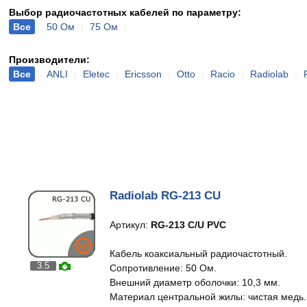
Выбор радиочастотных кабелей по параметру:
Все
|
50 Ом
|
75 Ом
|
Производители:
Все
|
ANLI
|
Eletec
|
Ericsson
|
Otto
|
Racio
|
Radiolab
|
Radiolab RG-213 CU
Артикул:
RG-213 C/U PVC
Кабель коаксиальный радиочастотный.
3.5
Сопротивление: 50 Ом.
Внешний диаметр оболочки: 10,3 мм.
Материал центральной жилы: чистая медь.