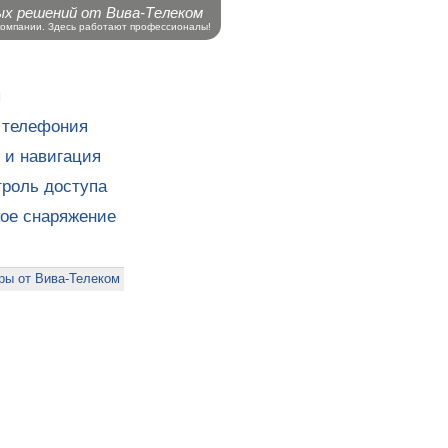
ых решений от Вива-Телеком
компании. Здесь работают профессионалы!
ы
 телефония
 и навигация
роль доступа
кое снаряжение
ры от Вива-Телеком