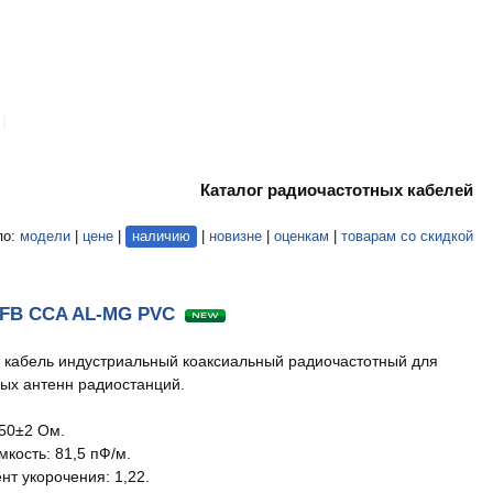
|
Каталог радиочастотных кабелей
по:
модели
|
цене
|
наличию
|
новизне
|
оценкам
|
товарам со скидкой
-FB CCA AL-MG PVC
кабель индустриальный коаксиальный радиочастотный для
ых антенн радиостанций.
50±2 Ом.
кость: 81,5 пФ/м.
т укорочения: 1,22.