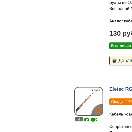
Бухты по 1
Вес одной б
Аналог каб
130 ру
В наличии
Добави
Eletec R
Скидка 17
Кабель коа
4
Сопротивле