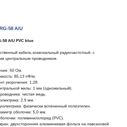
 RG-58 A/U
-58 A/U PVC blue
ственный кабель коаксиальный радиочастотный, с
ым центральным проводником.
ние: 50 Ом.
мкость: 85,13 пФ/м.
т укорочения: 1,28.
нтральной жилы: 1 мм (одножильный).
роводника: чистая медь.
электрика: 2,9 мм.
иэлектрика: физически вспененный полиэтилен.
аметр оболочки: 5,0 мм.
болочки: поливинилхлорид (PVC).
кран: двухсторонняя алюминиевая фольга на лавсановой