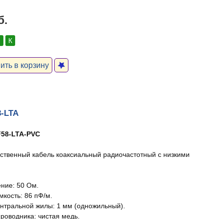
б.
:
К
ть в корзину
8-LTA
58-LTA-PVC
ственный кабель коаксиальный радиочастотный с низкими
ние: 50 Ом.
мкость: 86 пФ/м.
нтральной жилы: 1 мм (одножильный).
роводника: чистая медь.