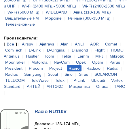
(66-88 МГц)
|
UHF (380-527 МГц)
|
VHF (136-174 МГц)
|
VHF
и UHF
|
Wi-Fi (2400 МГц - 5000 МГц)
|
Wi-Fi (2400-2500 МГц)
|
Wi-Fi (5000 МГц)
|
WIDEBAND
|
Авиа (118-136 МГц)
|
Вещательные FM
|
Морские
|
Речные (300-350 МГц)
|
Телевизионные
|
Производители:
[
Все
]
|
Airspy
|
Ajetrays
|
Alan
|
ANLI
|
AOR
|
Comet
|
ComTech
|
D-Link
|
D-Original
|
Diamond
|
Flight
|
HOMO
Antenius
|
Hustler
|
Icom
|
ITelite
|
Lemm
|
MFJ
|
Mikrotik
|
Moonraker
|
Motorola
|
NavCom
|
Opek
|
Optim
|
Parus
|
President
|
Procom
|
Project
|
Racio
|
Radaxo
|
Radial
|
Radius
|
Samyung
|
Scout
|
Sirio
|
Sirus
|
SOLARCON
|
TELECOM
|
TeleWave
|
Telex
|
TP-Link
|
Ubiquiti
|
Vertex
Standard
|
АНТЕЙ
|
АНТЭКС
|
Микроника
|
Оникс
|
ТАИС
|
Racio RU110V
Диапазон: 136-174 МГц.