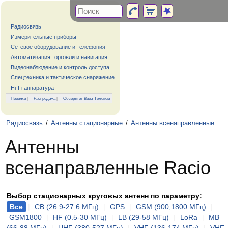
Радиосвязь
Измерительные приборы
Сетевое оборудование и телефония
Автоматизация торговли и навигация
Видеонаблюдение и контроль доступа
Спецтехника и тактическое снаряжение
Hi-Fi аппаратура
Новинки
|
Распродажа
|
Обзоры от Вива-Телеком
Радиосвязь
/
Антенны стационарные
/
Антенны всенаправленные
Антенны
всенаправленные Racio
Выбор стационарных круговых антенн по параметру:
Все
|
CB (26.9-27.6 МГц)
|
GPS
|
GSM (900,1800 МГц)
|
GSM1800
|
HF (0.5-30 МГц)
|
LB (29-58 МГц)
|
LoRa
|
MB