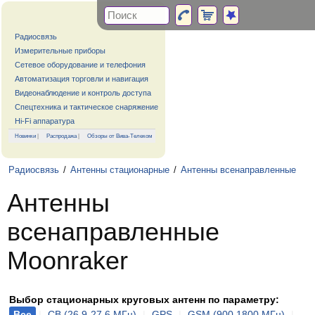
Радиосвязь
Измерительные приборы
Сетевое оборудование и телефония
Автоматизация торговли и навигация
Видеонаблюдение и контроль доступа
Спецтехника и тактическое снаряжение
Hi-Fi аппаратура
Новинки
|
Распродажа
|
Обзоры от Вива-Телеком
Радиосвязь
/
Антенны стационарные
/
Антенны всенаправленные
Антенны
всенаправленные
Moonraker
Выбор стационарных круговых антенн по параметру:
Все
|
CB (26.9-27.6 МГц)
|
GPS
|
GSM (900,1800 МГц)
|