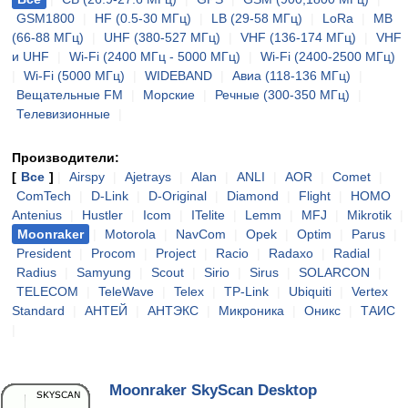
GSM1800
|
HF (0.5-30 МГц)
|
LB (29-58 МГц)
|
LoRa
|
MB
(66-88 МГц)
|
UHF (380-527 МГц)
|
VHF (136-174 МГц)
|
VHF
и UHF
|
Wi-Fi (2400 МГц - 5000 МГц)
|
Wi-Fi (2400-2500 МГц)
|
Wi-Fi (5000 МГц)
|
WIDEBAND
|
Авиа (118-136 МГц)
|
Вещательные FM
|
Морские
|
Речные (300-350 МГц)
|
Телевизионные
|
Производители:
[
Все
]
|
Airspy
|
Ajetrays
|
Alan
|
ANLI
|
AOR
|
Comet
|
ComTech
|
D-Link
|
D-Original
|
Diamond
|
Flight
|
HOMO
Antenius
|
Hustler
|
Icom
|
ITelite
|
Lemm
|
MFJ
|
Mikrotik
|
Moonraker
|
Motorola
|
NavCom
|
Opek
|
Optim
|
Parus
|
President
|
Procom
|
Project
|
Racio
|
Radaxo
|
Radial
|
Radius
|
Samyung
|
Scout
|
Sirio
|
Sirus
|
SOLARCON
|
TELECOM
|
TeleWave
|
Telex
|
TP-Link
|
Ubiquiti
|
Vertex
Standard
|
АНТЕЙ
|
АНТЭКС
|
Микроника
|
Оникс
|
ТАИС
|
Moonraker SkyScan Desktop