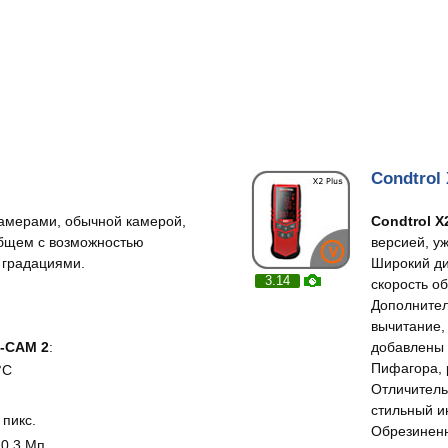
Condtrol 
камерами, обычной камерой,
Condtrol 
общем с возможностью
версией, у
 градациями.
Широкий ди
3.14
скорость о
Дополнител
вычитание,
R-CAM 2
:
добавлены 
Пифагора, 
°С
Отличитель
стильный и
 пикс.
Обрезиненн
 0,3 Мп