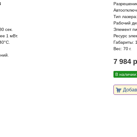
3
Разрешение
Автоотключе
Тип лазера:
Рабочий ди
80 сек.
Элемент пи
ее 1 мВт.
Ресурс эле
40°С.
Габариты: 1
Вес: 70 г.
ений.
7 984 
В наличии
Добави