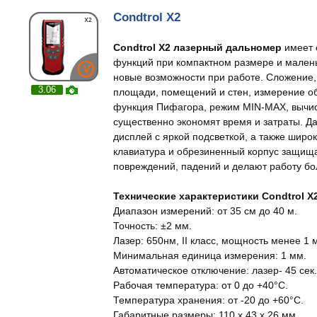
Condtrol X2
Condtrol X2 лазерный дальномер
имеет 
функций при компактном размере и малень
новые возможности при работе. Сложение,
3.06
площади, помещений и стен, измерение о
функция Пифагора, режим MIN-MAX, вычис
существенно экономят время и затраты. 
дисплей с яркой подсветкой, а также широ
клавиатура и обрезиненный корпус защищ
повреждений, падений и делают работу б
Технические характеристики Condtrol X
Диапазон измерений: от 35 см до 40 м.
Точность: ±2 мм.
Лазер: 650нм, II класс, мощность менее 1 м
Минимальная единица измерения: 1 мм.
Автоматическое отключение: лазер- 45 сек.
Рабочая температура: от 0 до +40°С.
Температура хранения: от -20 до +60°С.
Габаритные размеры: 110 x 43 x 26 мм.