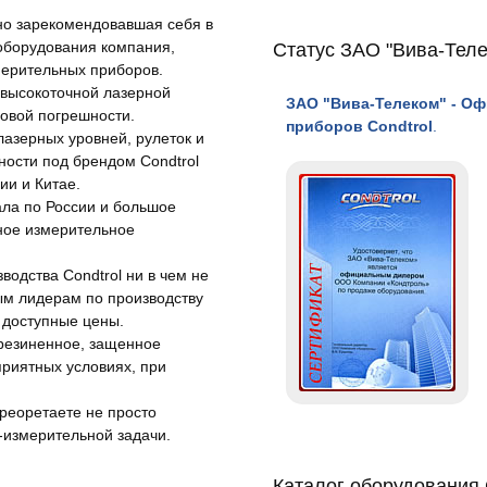
чно зарекомендовавшая себя в
Статус ЗАО "Вива-Теле
 оборудования компания,
ерительных приборов.
 высокоточной лазерной
ЗАО "Вива-Телеком" - О
овой погрешности.
приборов Condtrol
.
лазерных уровней, рулеток и
ности под брендом Condtrol
ии и Китае.
ла по России и большое
ное измерительное
одства Condtrol ни в чем не
вым лидерам по производству
 доступные цены.
брезиненное, защенное
приятных условиях, при
реоретаете не просто
-измерительной задачи.
Каталог оборудования 