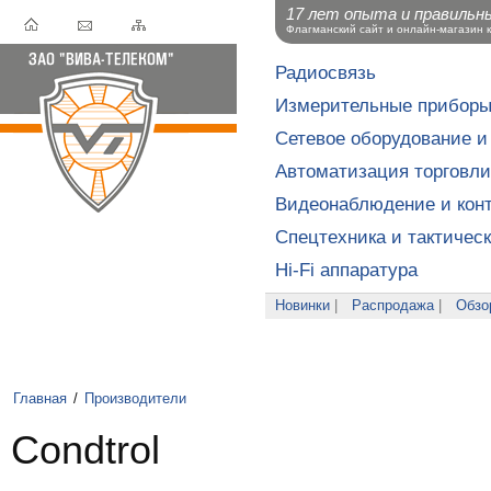
17 лет опыта и правильн
Флагманский сайт и онлайн-магазин 
Радиосвязь
Измерительные прибор
Сетевое оборудование и
Автоматизация торговли
Видеонаблюдение и конт
Спецтехника и тактичес
Hi-Fi аппаратура
Новинки
|
Распродажа
|
Обзо
Главная
/
Производители
Condtrol