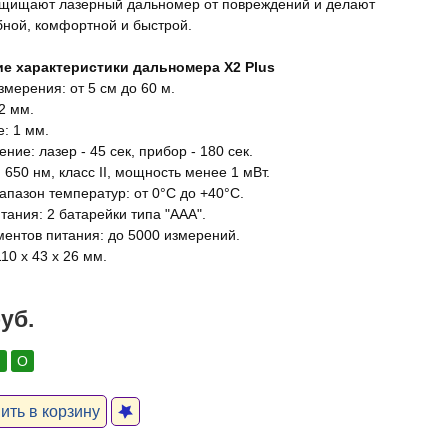
щищают лазерный дальномер от повреждений и делают
бной, комфортной и быстрой.
ие характеристики дальномера X2 Plus
мерения: от 5 см до 60 м.
2 мм.
: 1 мм.
ние: лазер - 45 сек, прибор - 180 сек.
 650 нм, класс II, мощность менее 1 мВт.
апазон температур: от 0°С до +40°С.
тания: 2 батарейки типа "ААА".
ментов питания: до 5000 измерений.
10 x 43 x 26 мм.
руб.
:
О
ть в корзину