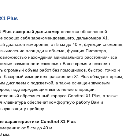
X1 Plus
X1 Plus лазерный дальномер
является обновленной
же хорошо себя зарекомендовавшего, дальномера X1.
й диапазон измерения, от 5 см до 40 м, функции сложения,
 вычисление площади и объема, функция Пифагора,
 возможностью нахождения минимального расстояния- все
нимые возможности сэкономят Ваше время и позволят
ь огромный объем работ без помощников, быстро, точно и
о. Лазерный измеритель расстояния X1 Plus обладает ярким,
ым дисплеем с подсветкой, а также оснащен звуковым
ором, подтверждающим выполнение операции.
ственный обрезиненный корпуса Condtrol X1 Plus, а также
я клавиатура обеспечат комфортную работу Вам и
ьную защиту прибору.
е характеристики Condtrol X1 Plus
мерения: от 5 см до 40 м.
3 мм.