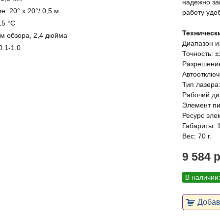
надежно за
: 20° x 20°/ 0,5 м
работу удо
15 °С
Техническ
м обзора, 2,4 дюйма
Диапазон из
.1-1.0
Точность: ±
Разрешение
Автоотключе
Тип лазера:
Рабочий ди
Элемент пи
Ресурс эле
Габариты: 1
Вес: 70 г.
9 584 
В наличии
Добави