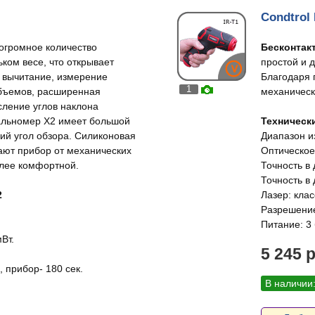
Condtrol 
огромное количество
Бесконтак
ком весе, что открывает
простой и 
 вычитание, измерение
Благодаря 
1
бъемов, расширенная
механическ
ление углов наклона
Дальномер X2 имеет большой
Технически
кий угол обзора. Силиконовая
Диапазон и
ают прибор от механических
Оптическое
олее комфортной.
Точность в 
Точность в 
2
Лазер: клас
Разрешение 
Питание: 3 
Вт.
5 245 
, прибор- 180 сек.
В наличии