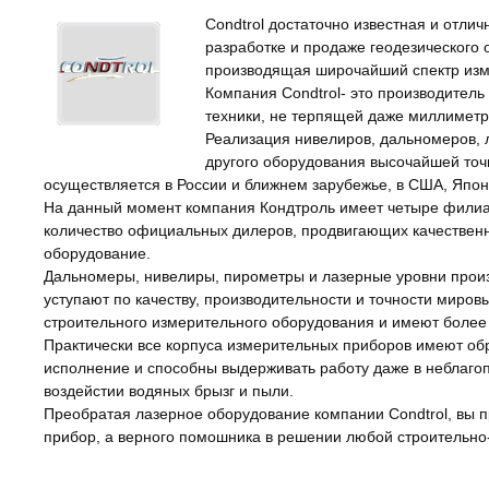
Condtrol достаточно известная и отли
разработке и продаже геодезического
производящая широчайший спектр изм
Компания Condtrol- это производитель
техники, не терпящей даже миллиметр
Реализация нивелиров, дальномеров, 
другого оборудования высочайшей точ
осуществляется в России и ближнем зарубежье, в США, Япон
На данный момент компания Кондтроль имеет четыре филиа
количество официальных дилеров, продвигающих качествен
оборудование.
Дальномеры, нивелиры, пирометры и лазерные уровни произв
уступают по качеству, производительности и точности миро
строительного измерительного оборудования и имеют более
Практически все корпуса измерительных приборов имеют о
исполнение и способны выдерживать работу даже в неблаго
воздейстии водяных брызг и пыли.
Преобратая лазерное оборудование компании Condtrol, вы п
прибор, а верного помошника в решении любой строительно