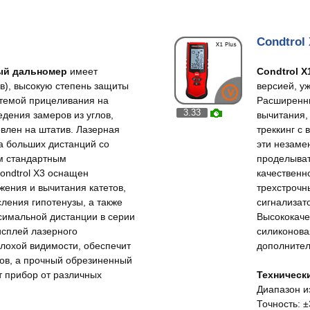
Condtrol 
ый дальномер
имеет
Condtrol 
в), высокую степень защиты
версией, у
истемой прицеливания на
Расширенны
3.33
едения замеров из углов,
вычитания,
овлен на штатив. Лазерная
треккинг с
а больших дистанций со
эти незаме
ем стандартным
проделыват
ondtrol X3 оснащен
качественн
ения и вычитания катетов,
трехстрочн
ления гипотенузы, а также
сигнализат
имальной дистанции в серии
Высококаче
исплей лазерного
силиконова
плохой видимости, обеспечит
дополнител
ов, а прочный обрезиненный
 прибор от различных
Технически
Диапазон из
Точность: ±