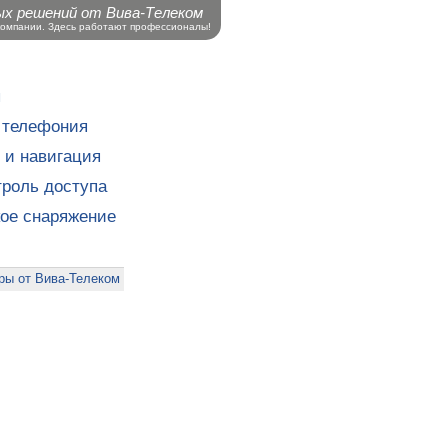
ых решений от Вива-Телеком
компании. Здесь работают профессионалы!
ы
 телефония
 и навигация
роль доступа
кое снаряжение
ры от Вива-Телеком