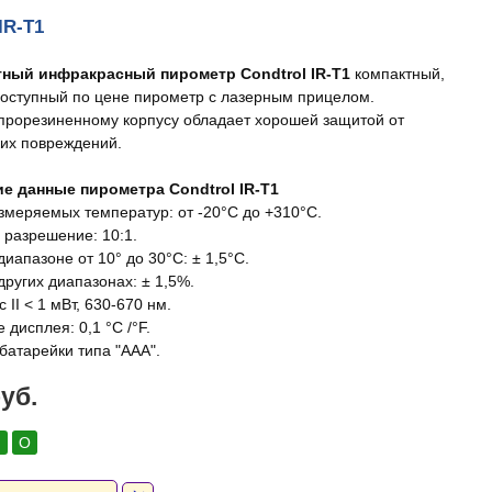
IR-T1
тный инфракрасный пирометр Condtrol IR-T1
компактный,
доступный по цене пирометр с лазерным прицелом.
прорезиненному корпусу обладает хорошей защитой от
их повреждений.
е данные пирометра Condtrol IR-T1
змеряемых температур: от -20°С до +310°С.
 разрешение: 10:1.
диапазоне от 10° до 30°С: ± 1,5°С.
других диапазонах: ± 1,5%.
с II < 1 мВт, 630-670 нм.
дисплея: 0,1 °С /°F.
батарейки типа "ААА".
руб.
:
О