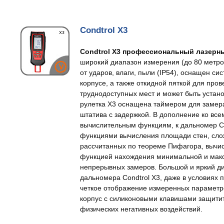
Condtrol X3
Condtrol X3 профессиональный лазерн
широкий диапазон измерения (до 80 метро
от ударов, влаги, пыли (IP54), оснащен с
корпусе, а также откидной пяткой для пров
труднодоступных мест и может быть устан
рулетка X3 оснащена таймером для замер
штатива с задержкой. В дополнение ко вс
вычислительным функциям, к дальномер C
функциями вычисления площади стен, слож
рассчитанных по теореме Пифагора, вычис
функцией нахождения минимальной и макс
непрерывных замеров. Большой и яркий д
дальномера Condtrol X3, даже в условиях 
четкое отображение измеренных параметр
корпус с силиконовыми клавишами защитит
физических негативных воздействий.