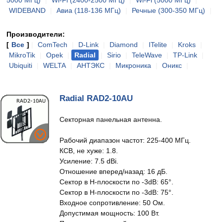
5000 МГц)
|
Wi-Fi (2400-2500 МГц)
|
Wi-Fi (5000 МГц)
|
WIDEBAND
|
Авиа (118-136 МГц)
|
Речные (300-350 МГц)
|
Производители:
[
Все
]
|
ComTech
|
D-Link
|
Diamond
|
ITelite
|
Kroks
|
MikroTik
|
Opek
|
Radial
|
Sirio
|
TeleWave
|
TP-Link
|
Ubiquiti
|
WELTA
|
АНТЭКС
|
Микроника
|
Оникс
|
Radial RAD2-10AU
Секторная панельная антенна.
Рабочий диапазон частот: 225-400 МГц.
КСВ, не хуже: 1.8.
Усиление: 7.5 dBi.
Отношение вперед/назад: 16 дБ.
Сектор в H-плоскости по -3dB: 65°.
Сектор в H-плоскости по -3dB: 75°.
Входное сопротивление: 50 Ом.
Допустимая мощность: 100 Вт.