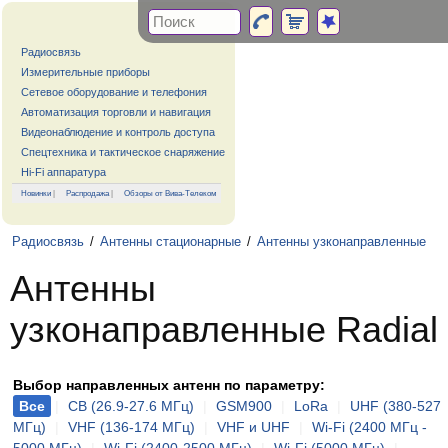
Радиосвязь
Измерительные приборы
Сетевое оборудование и телефония
Автоматизация торговли и навигация
Видеонаблюдение и контроль доступа
Спецтехника и тактическое снаряжение
Hi-Fi аппаратура
Новинки
|
Распродажа
|
Обзоры от Вива-Телеком
Радиосвязь
/
Антенны стационарные
/
Антенны узконаправленные
Антенны
узконаправленные Radial
Выбор направленных антенн по параметру:
Все
|
CB (26.9-27.6 МГц)
|
GSM900
|
LoRa
|
UHF (380-527
МГц)
|
VHF (136-174 МГц)
|
VHF и UHF
|
Wi-Fi (2400 МГц -