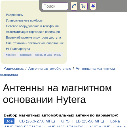
Радиосвязь
Измерительные приборы
Сетевое оборудование и телефония
Автоматизация торговли и навигация
Видеонаблюдение и контроль доступа
Спецтехника и тактическое снаряжение
Hi-Fi аппаратура
Новинки
|
Распродажа
|
Обзоры от Вива-Телеком
Радиосвязь
/
Антенны автомобильные
/
Антенны на магнитном
основании
Антенны на магнитном
основании Hytera
Выбор магнитных автомобильных антенн по параметру:
Все
|
CB (26.9-27.6 МГц)
|
GPS
|
LB (29-58 МГц)
|
LoRa
|