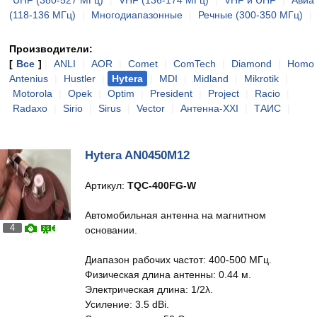
UHF (380-527 МГц)
|
VHF (136-174 МГц)
|
VHF и UHF
|
Авиа
(118-136 МГц)
|
Многодиапазонные
|
Речные (300-350 МГц)
|
Производители:
[
Все
]
|
ANLI
|
AOR
|
Comet
|
ComTech
|
Diamond
|
Homo
Antenius
|
Hustler
|
Hytera
|
MDI
|
Midland
|
Mikrotik
|
Motorola
|
Opek
|
Optim
|
President
|
Project
|
Racio
|
Radaxo
|
Sirio
|
Sirus
|
Vector
|
Антенна-XXI
|
ТАИС
|
Hytera AN0450M12
Артикул:
TQC-400FG-W
Автомобильная антенна на магнитном
4
основании.
Диапазон рабочих частот: 400-500 МГц.
Физическая длина антенны: 0.44 м.
Электрическая длина: 1/2λ.
Усиление: 3.5 dBi.