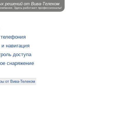
ых решений от Вива-Телеком
компании. Здесь работают профессионалы!
ы
 телефония
 и навигация
роль доступа
кое снаряжение
ры от Вива-Телеком