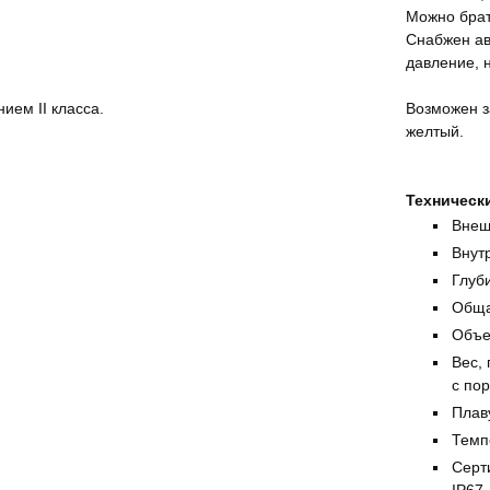
Можно брат
Снабжен ав
давление, 
ием II класса.
Возможен з
желтый.
Технически
Внеш
Внутр
Глуби
Обща
Объе
Вес, 
с пор
Плаву
Темп
Серт