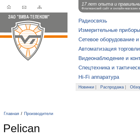
17 лет опыта и правильн
Флагманский сайт и онлайн-магазин 
Радиосвязь
Измерительные прибор
Сетевое оборудование и
Автоматизация торговли
Видеонаблюдение и конт
Спецтехника и тактичес
Hi-Fi аппаратура
Новинки
|
Распродажа
|
Обзо
Главная
/
Производители
Pelican