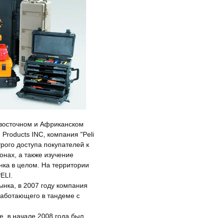
восточном и Африканском
Products INC, компания "Peli
рого доступа покупателей к
онах, а также изучение
нка в целом. На территории
ELI.
нка, в 2007 году компания
работающего в тандеме с
е, в начале 2008 года был