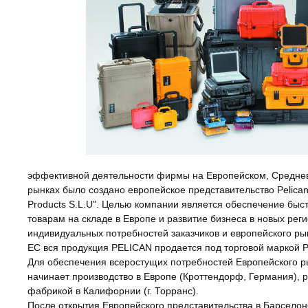
эффективной деятельности фирмы на Европейском, Средне
рынках было создано европейское представительство Pelican 
Products S.L.U". Целью компании является обеспечение быст
товарам на складе в Европе и развитие бизнеса в новых реги
индивидуальных потребностей заказчиков и европейского ры
ЕС вся продукция PELICAN продается под торговой маркой P
Для обеспечения всеростущих потребностей Европейского ры
начинает производство в Европе (Кроттендорф, Германия), 
фабрикой в Калифорнии (г. Торранс).
После открытия Европейского представительства в Барселон