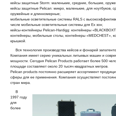
кейсы защитные Storm: маленькие, средние, большие, оруж
кейсы защитные Pelican: микро, маленькие, для ноутбуков, 
оружейные и длинномерные;
мобильные осветительные системы RALS с высокоэффектив
числе мобильные осветительные системы для Ex зон;
кейсы-контейнеры Pelican-Hardigg: контейнеры «BLACKBOX
контейнеры, мобильные столы, контейнеры «MEDCHEST», к
крышкой.
Вся технология производства кейсов и фонарей запатент
Компания имеет серию уникальных литьевых машин и совр
мощности. Сегодня Pelican Products работает более 500 чел
площади составляют около 20 тысяч квадратных метров.
Pelican products постоянно расширяет ассортимент продукци
сферы для ee применения. Компания осуществляет постоянн
стран мира.
В
1997 году
для
более