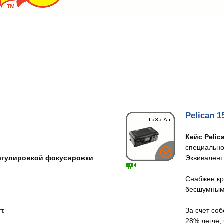
Pelican 1
Кейс Pelica
специально
егулировкой фокусировки
Эквивалент 
Снабжен кр
бесшумными
т.
За счет соб
28% легче, 