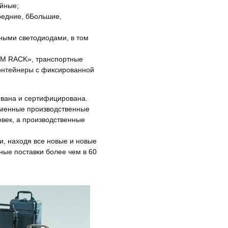
ейные;
средние, бБольшие,
ными светодиодами, в том
TM RACK», транспортные
онтейнеры с фиксированной
ована и сертифицирована.
еменные производственные
овек, а производственные
и, находя все новые и новые
ые поставки более чем в 60