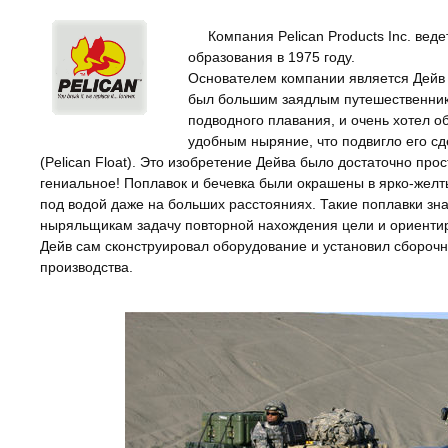
Компания Pelican Products Inc. вед
образования в 1975 году.
Основателем компании является Дейв 
был большим заядлым путешественни
подводного плавания, и очень хотел о
удобным ныряние, что подвигло его сд
(Pelican Float). Это изобретение Дейва было достаточно прос
гениальное! Поплавок и бечевка были окрашены в ярко-жел
под водой даже на больших расстояниях. Такие поплавки зн
ныряльщикам задачу повторной нахождения цели и ориенти
Дейв сам сконструировал оборудование и установил сбороч
производства.