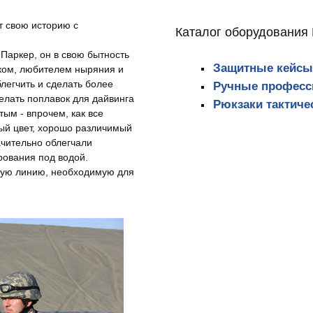
ет свою историю с
Каталог оборудования 
Паркер, он в свою бытность
Защитные кейсы 
ком, любителем ныряния и
блегчить и сделать более
Ручные професс
елать поплавок для дайвинга
Рюкзаки тактичес
тым - впрочем, как все
тый цвет, хорошо различимый
ачительно облегчали
рования под водой.
ную линию, необходимую для