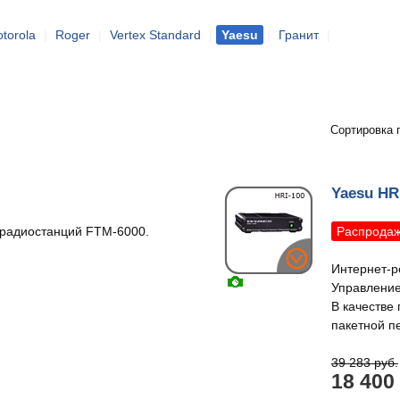
torola
|
Roger
|
Vertex Standard
|
Yaesu
|
Гранит
|
Сортировка 
Yaesu HR
 радиостанций FTM-6000.
Распрода
Интернет-р
Управление
В качестве
пакетной п
39 283 руб.
18 400