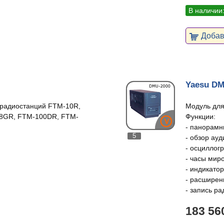
В наличии
Добави
Yaesu DM
 радиостанций FTM-10R,
Модуль для
-8GR, FTM-100DR, FTM-
Функции:
- панорамн
5
- обзор ауд
- осциллог
- часы мир
- индикатор
- расширен
- запись ра
183 56