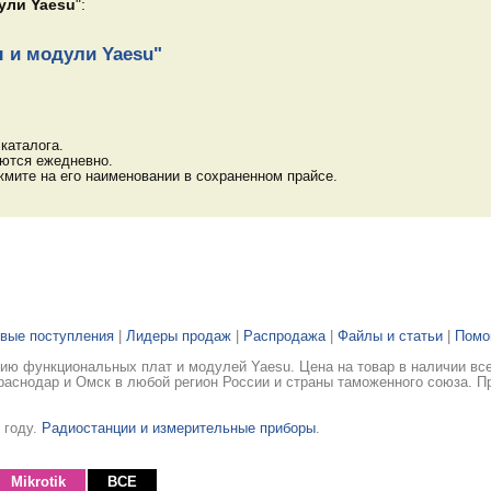
ули Yaesu
":
 и модули Yaesu"
каталога.
яются ежедневно.
мите на его наименовании в сохраненном прайсе.
вые поступления
|
Лидеры продаж
|
Распродажа
|
Файлы и статьи
|
Пом
ю функциональных плат и модулей Yaesu. Цена на товар в наличии все
раснодар и Омск в любой регион России и страны таможенного союза. П
 году.
Радиостанции и измерительные приборы
.
Mikrotik
ВСЕ