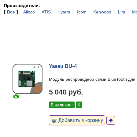
Производители:
[
Все
]
|
Alinco
|
ATIS
|
Hytera
|
Icom
|
Kenwood
|
Lira
|
Mo
Yaesu BU-4
Модуль беспроводной связи BlueTooth для
5 040 руб.
В наличии:
К
Добавить в корзину