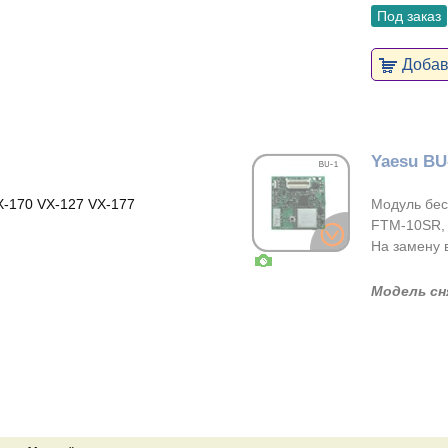
Под заказ
Добави
Yaesu BU
-170 VX-127 VX-177
Модуль бес
FTM-10SR, 
На замену 
Модель сн