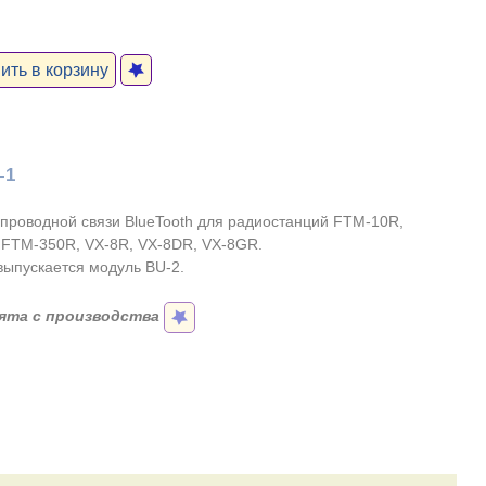
ть в корзину
-1
проводной связи BlueTooth для радиостанций FTM-10R,
FTM-350R, VX-8R, VX-8DR, VX-8GR.
выпускается модуль BU-2.
ята с производства