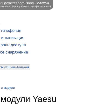
ых решений от Вива-Телеком
компании. Здесь работают профессионалы!
ы
 телефония
 и навигация
роль доступа
кое снаряжение
ры от Вива-Телеком
 и модули
 модули Yaesu