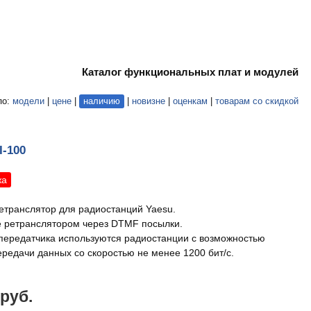
Каталог функциональных плат и модулей
по:
модели
|
цене
|
наличию
|
новизне
|
оценкам
|
товарам со скидкой
I-100
жа
етранслятор для радиостанций Yaesu.
 ретранслятором через DTMF посылки.
 передатчика используются радиостанции с возможностью
ередачи данных со скоростью не менее 1200 бит/с.
 руб.