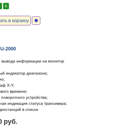
:
К
ть в корзину
U-2000
 вывода информации на монитор
ый индикатор диапазона;
ио;
раф X-Y;
ового времени;
 поворотного устройства;
ная индикация статуса трансивера;
диостанций в список.
0 руб.