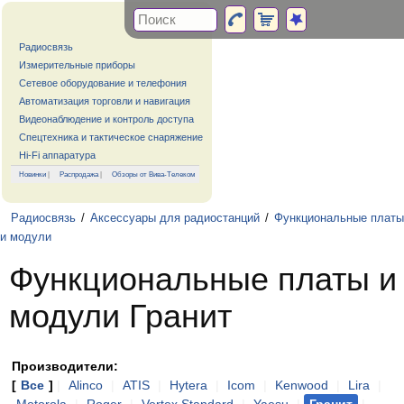
Радиосвязь
Измерительные приборы
Сетевое оборудование и телефония
Автоматизация торговли и навигация
Видеонаблюдение и контроль доступа
Спецтехника и тактическое снаряжение
Hi-Fi аппаратура
Новинки
|
Распродажа
|
Обзоры от Вива-Телеком
Радиосвязь
/
Аксессуары для радиостанций
/
Функциональные платы
и модули
Функциональные платы и
модули Гранит
Производители:
[
Все
]
|
Alinco
|
ATIS
|
Hytera
|
Icom
|
Kenwood
|
Lira
|