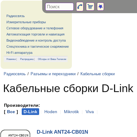
Радиосвязь
Измерительные приборы
Сетевое оборудование и телефония
Автоматизация торговли и навигация
Видеонаблюдение и контроль доступа
Спецтехника и тактическое снаряжение
Hi-Fi аппаратура
Новинки
|
Распродажа
|
Обзоры от Вива-Телеком
Радиосвязь
/
Разъемы и переходники
/
Кабельные сборки
Кабельные сборки D-Link
Производители:
[
Все
]
|
D-Link
|
Hoden
|
Mikrotik
|
Viva
|
D-Link ANT24-CB01N