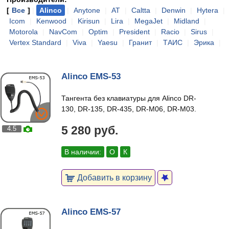
[
Все
]
|
Alinco
|
Anytone
|
AT
|
Caltta
|
Denwin
|
Hytera
|
Icom
|
Kenwood
|
Kirisun
|
Lira
|
MegaJet
|
Midland
|
Motorola
|
NavCom
|
Optim
|
President
|
Racio
|
Sirus
|
Vertex Standard
|
Viva
|
Yaesu
|
Гранит
|
ТАИС
|
Эрика
|
Alinco EMS-53
Тангента без клавиатуры для Alinco DR-
130, DR-135, DR-435, DR-M06, DR-M03.
5 280 руб.
4.5
В наличии:
О
К
Добавить в корзину
Alinco EMS-57