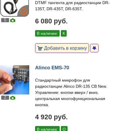
DTMF тангента для радиостанции DR-
135T, DR-435T, DR-635T.
6 080 руб.
5
В наличии:
К
Добавить в корзину
Alinco EMS-70
Стандартный микрофон для
радиостанции Alinco DR-135 CB New.
Управление: кнопки вверх / вниз,
2
центральная многофункциональная
кнопка.
4 920 руб.
В наличии:
О