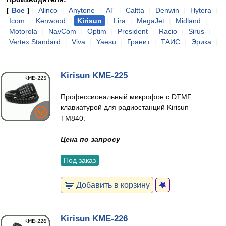
[
Все
]
|
Alinco
|
Anytone
|
AT
|
Caltta
|
Denwin
|
Hytera
|
Icom
|
Kenwood
|
Kirisun
|
Lira
|
MegaJet
|
Midland
|
Motorola
|
NavCom
|
Optim
|
President
|
Racio
|
Sirus
|
Vertex Standard
|
Viva
|
Yaesu
|
Гранит
|
ТАИС
|
Эрика
|
Kirisun KME-225
Профессиональный микрофон с DTMF
клавиатурой для радиостанций Kirisun
TM840.
Цена по запросу
Под заказ
Добавить в корзину
Kirisun KME-226