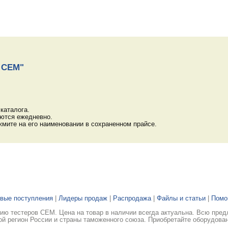
ы CEM"
каталога.
яются ежедневно.
мите на его наименовании в сохраненном прайсе.
вые поступления
|
Лидеры продаж
|
Распродажа
|
Файлы и статьи
|
Пом
ю тестеров CEM. Цена на товар в наличии всегда актуальна. Всю пред
ой регион России и страны таможенного союза. Приобретайте оборудован