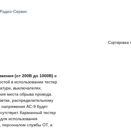
Радио-Сервис
|
Сортировка 
жения (от 200В до 1000В) с
стой в использовании тестер
атуре, выключателях,
ния места обрыва провода.
озетке, распределительному
а напряжения AC-9 будет
сутствует. Карманный тестер
для использования
 персоналом службы ОТ, а