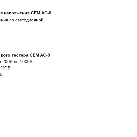
я напряжения CEM AC-9
ения со светодиодной
ского тестера CEM AC-9
 200В до 1000В.
90%ОВ.
В.