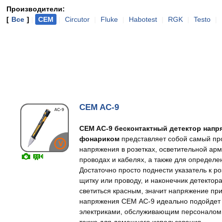
Производители:
[
Все
]
|
CEM
|
Circutor
|
Fluke
|
Habotest
|
RGK
|
Testo
|
CEM AC-9
CEM AC-9 бесконтактный детектор напря
фонариком
представляет собой самый про
напряжения в розетках, осветительной арм
проводах и кабелях, а также для определе
Достаточно просто поднести указатель к р
щитку или проводу, и наконечник детектор
светиться красным, значит напряжение при
напряжения СЕМ АС-9 идеально подойдет 
электриками, обслуживающим персоналом,