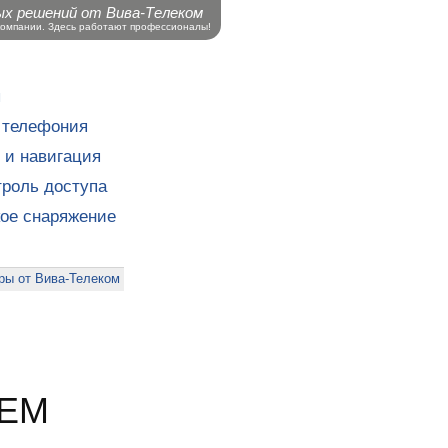
ых решений от Вива-Телеком
компании. Здесь работают профессионалы!
ы
 телефония
 и навигация
роль доступа
кое снаряжение
ры от Вива-Телеком
CEM