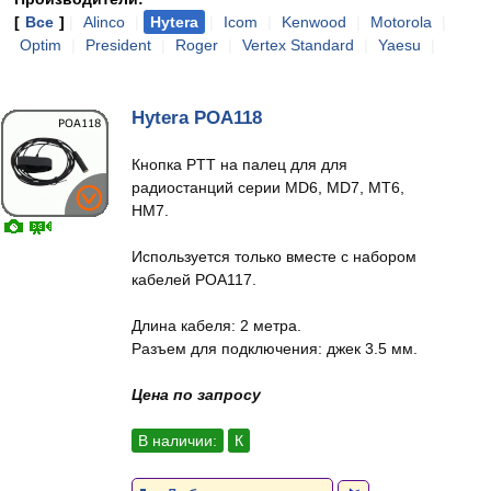
[
Все
]
|
Alinco
|
Hytera
|
Icom
|
Kenwood
|
Motorola
|
Optim
|
President
|
Roger
|
Vertex Standard
|
Yaesu
|
Hytera POA118
Кнопка PTT на палец для для
радиостанций серии MD6, MD7, MT6,
HM7.
Используется только вместе с набором
кабелей POA117.
Длина кабеля: 2 метра.
Разъем для подключения: джек 3.5 мм.
Цена по запросу
В наличии:
К