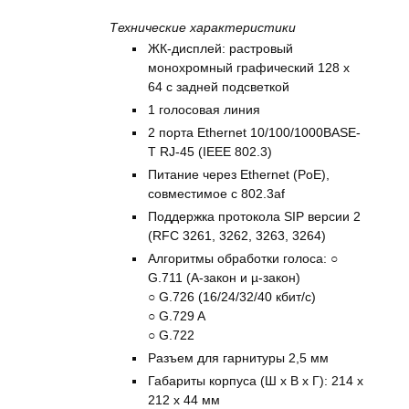
Технические характеристики
ЖК-дисплей: растровый
монохромный графический 128 x
64 с задней подсветкой
1 голосовая линия
2 порта Ethernet 10/100/1000BASE-
T RJ-45 (IEEE 802.3)
Питание через Ethernet (PoE),
совместимое с 802.3af
Поддержка протокола SIP версии 2
(RFC 3261, 3262, 3263, 3264)
Алгоритмы обработки голоса: ○
G.711 (A-закон и µ-закон)
○ G.726 (16/24/32/40 кбит/с)
○ G.729 A
○ G.722
Разъем для гарнитуры 2,5 мм
Габариты корпуса (Ш x В x Г): 214 x
212 x 44 мм