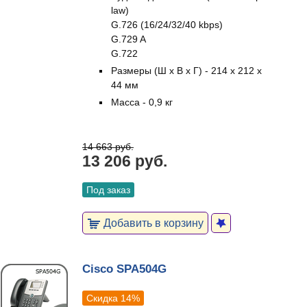
law)
G.726 (16/24/32/40 kbps)
G.729 A
G.722
Размеры (Ш х В х Г) - 214 х 212 х
44 мм
Масса - 0,9 кг
14 663 руб.
13 206 руб.
Под заказ
Добавить в корзину
Cisco SPA504G
Скидка 14%