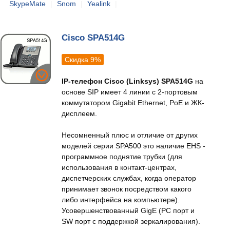
SkypeMate
|
Snom
|
Yealink
|
Cisco SPA514G
Скидка 9%
IP-телефон Cisco (Linksys) SPA514G
на
основе SIP имеет 4 линии с 2-портовым
коммутатором Gigabit Ethernet, PoE и ЖК-
дисплеем.
Несомненный плюс и отличие от других
моделей серии SPA500 это наличие EHS -
программное поднятие трубки (для
использования в контакт-центрах,
диспетчерских службах, когда оператор
принимает звонок посредством какого
либо интерфейса на компьютере).
Усовершенствованный GigE (PC порт и
SW порт с поддержкой зеркалирования).