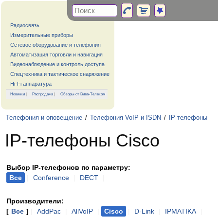
Радиосвязь
Измерительные приборы
Сетевое оборудование и телефония
Автоматизация торговли и навигация
Видеонаблюдение и контроль доступа
Спецтехника и тактическое снаряжение
Hi-Fi аппаратура
Новинки
|
Распродажа
|
Обзоры от Вива-Телеком
Телефония и оповещение
/
Телефония VoIP и ISDN
/
IP-телефоны
IP-телефоны Cisco
Выбор IP-телефонов по параметру:
Все
|
Conference
|
DECT
|
Производители:
[
Все
]
|
AddPac
|
AllVoIP
|
Cisco
|
D-Link
|
IPMATIKA
|