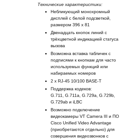
Технические характеристики:
Небликующий монохромный
дисплей с белой подсветкой,
размером 396 х 81
Двенадцать кнопок линий с
трёхцветной индикацией статуса
вызова
Возможна вставка табличек с
подписями к кнопкам для часто
используемых функций или
набираемых номеров
2 x RJ-45 10/100 BASE-T
Поддержка кодеков:
G.711, G.711a, G.729a, G.729b,
G.729ab и iLBC
Возможно подключение
видеокамеры VT Camera III и ПО
Cisco Unified Video Advantage
(приобретаются отдельно) для
совершения видеозвонков с