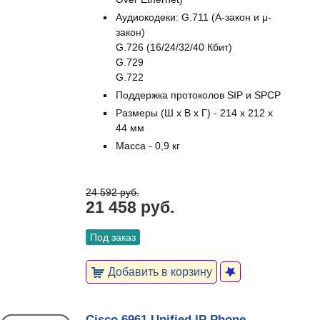
Аудиокодеки: G.711 (A-закон и μ-
закон)
G.726 (16/24/32/40 Кбит)
G.729
G.722
Поддержка протоколов SIP и SPCP
Размеры (Ш х В х Г) - 214 х 212 х
44 мм
Масса - 0,9 кг
24 592 руб.
21 458 руб.
Под заказ
Добавить в корзину
Cisco 6961 Unified IP Phone