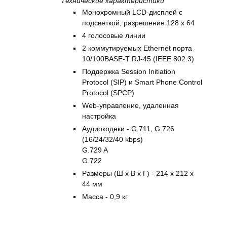
Технические характеристики
Монохромный LCD-дисплей с
подсветкой, разрешение 128 x 64
4 голосовые линии
2 коммутируемых Ethernet порта
10/100BASE-T RJ-45 (IEEE 802.3)
Поддержка Session Initiation
Protocol (SIP) и Smart Phone Control
Protocol (SPCP)
Web-управление, удаленная
настройка
Аудиокодеки - G.711, G.726
(16/24/32/40 kbps)
G.729 A
G.722
Размеры (Ш х В х Г) - 214 х 212 х
44 мм
Масса - 0,9 кг