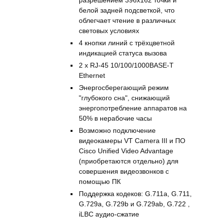
разрешением 396х162 точки и
белой задней подсветкой, что
облегчает чтение в различных
световых условиях
4 кнопки линий с трёхцветной
индикацией статуса вызова
2 x RJ-45 10/100/1000BASE-T
Ethernet
Энергосберегающий режим
"глубокого сна", снижающий
энергопотребление аппаратов на
50% в нерабочие часы
Возможно подключение
видеокамеры VT Camera III и ПО
Cisco Unified Video Advantage
(приобретаются отдельно) для
совершения видеозвонков с
помощью ПК
Поддержка кодеков: G.711a, G.711,
G.729a, G.729b и G.729ab, G.722 ,
iLBC аудио-сжатие