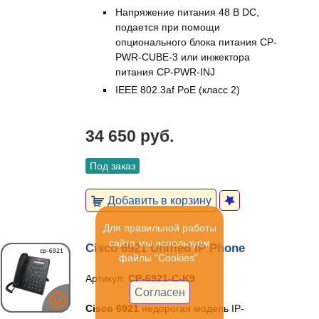
Напряжение питания 48 В DC,
подается при помощи
опционального блока питания CP-
PWR-CUBE-3 или инжектора
питания CP-PWR-INJ
IEEE 802.3af PoE (класс 2)
34 650 руб.
Под заказ
Добавить в корзину
Для правильной работы
сайта мы используем
Cisco 6921 Unified IP Phone
файлы "Cookies".
Артикул:
CP-6921-C-K9
Согласен
Cisco 6921
недорогая модель IP-