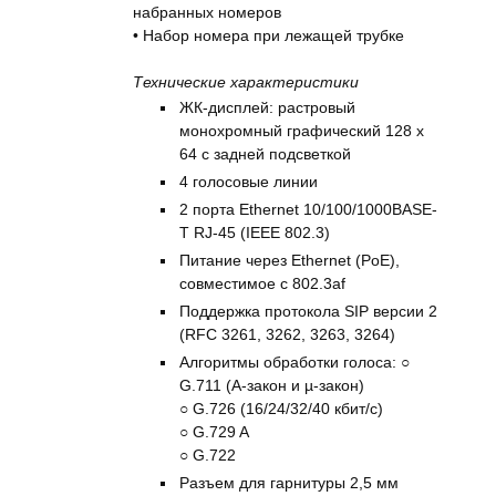
набранных номеров
• Набор номера при лежащей трубке
Технические характеристики
ЖК-дисплей: растровый
монохромный графический 128 x
64 с задней подсветкой
4 голосовые линии
2 порта Ethernet 10/100/1000BASE-
T RJ-45 (IEEE 802.3)
Питание через Ethernet (PoE),
совместимое с 802.3af
Поддержка протокола SIP версии 2
(RFC 3261, 3262, 3263, 3264)
Алгоритмы обработки голоса: ○
G.711 (A-закон и µ-закон)
○ G.726 (16/24/32/40 кбит/с)
○ G.729 A
○ G.722
Разъем для гарнитуры 2,5 мм