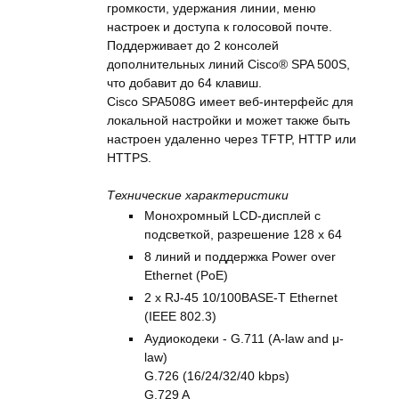
громкости, удержания линии, меню
настроек и доступа к голосовой почте.
Поддерживает до 2 консолей
дополнительных линий Cisco® SPA 500S,
что добавит до 64 клавиш.
Cisco SPA508G имеет веб-интерфейс для
локальной настройки и может также быть
настроен удаленно через TFTP, HTTP или
HTTPS.
Технические характеристики
Монохромный LCD-дисплей с
подсветкой, разрешение 128 x 64
8 линий и поддержка Power over
Ethernet (PoE)
2 x RJ-45 10/100BASE-T Ethernet
(IEEE 802.3)
Аудиокодеки - G.711 (A-law and μ-
law)
G.726 (16/24/32/40 kbps)
G.729 A