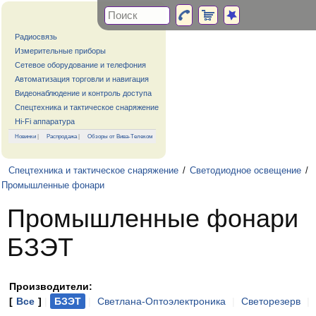
Радиосвязь
Измерительные приборы
Сетевое оборудование и телефония
Автоматизация торговли и навигация
Видеонаблюдение и контроль доступа
Спецтехника и тактическое снаряжение
Hi-Fi аппаратура
Новинки
|
Распродажа
|
Обзоры от Вива-Телеком
Спецтехника и тактическое снаряжение
/
Светодиодное освещение
/
Промышленные фонари
Промышленные фонари
БЗЭТ
Производители:
[
Все
]
|
БЗЭТ
|
Светлана-Оптоэлектроника
|
Светорезерв
|