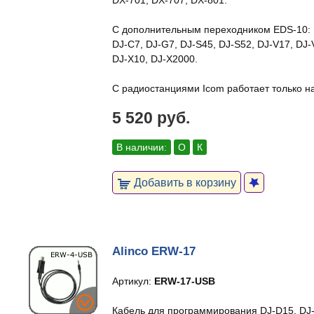
DX-701, DX-707, DX-801.
С дополнительным переходником EDS-10:
DJ-C7, DJ-G7, DJ-S45, DJ-S52, DJ-V17, DJ-
DJ-X10, DJ-X2000.
С радиостанциями Icom работает только на
5 520 руб.
В наличии:
О
К
Добавить в корзину
Alinco ERW-17
Артикул:
ERW-17-USB
Кабель для программирования DJ-D15, DJ