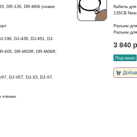
93, DR-135, DR-M06 (новая
Кабель для
135CB New
орт.
Разъем для
Разъем для
J-196, DJ-438, DJ-491, DJ-
3 840 
 DR-605, DR-M03R, DR-M06R,
Под заказ
Добави
V47, DJ-V57, DJ-X3, DJ-X7,
 чтение.