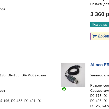
Разъем для
орт.
3 360 
Под заказ
Добави
Alinco E
193, DR-135, DR-M06 (новая
Универсаль
Разъем сое
орт.
Совместимо
DJ-175, DJ-
J-196, DJ-438, DJ-491, DJ-
DJ-496, DJ-
DJ-V5, DJ-V