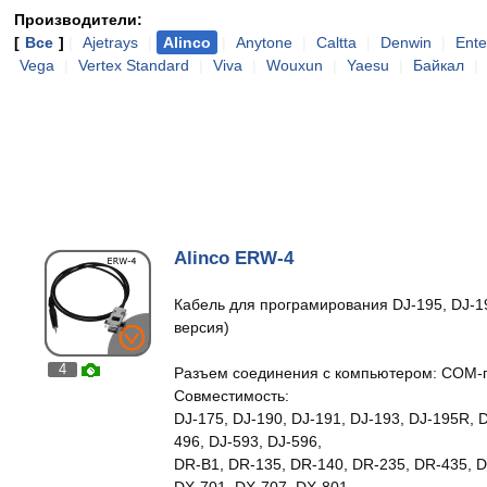
Производители:
[
Все
]
|
Ajetrays
|
Alinco
|
Anytone
|
Caltta
|
Denwin
|
Ente
Vega
|
Vertex Standard
|
Viva
|
Wouxun
|
Yaesu
|
Байкал
|
Alinco ERW-4
Кабель для програмирования DJ-195, DJ-1
версия)
4
Разъем соединения с компьютером: COM-по
Совместимость:
DJ-175, DJ-190, DJ-191, DJ-193, DJ-195R, D
496, DJ-593, DJ-596,
DR-B1, DR-135, DR-140, DR-235, DR-435,