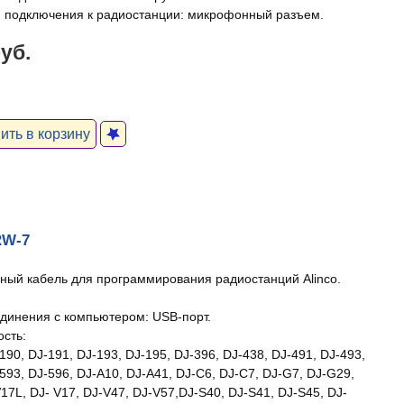
 подключения к радиостанции: микрофонный разъем.
руб.
ть в корзину
RW-7
ный кабель для программирования радиостанций Alinco.
динения с компьютером: USB-порт.
сть:
190, DJ-191, DJ-193, DJ-195, DJ-396, DJ-438, DJ-491, DJ-493,
593, DJ-596, DJ-A10, DJ-A41, DJ-C6, DJ-C7, DJ-G7, DJ-G29,
17L, DJ- V17, DJ-V47, DJ-V57,DJ-S40, DJ-S41, DJ-S45, DJ-