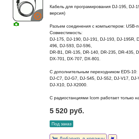
Кабель для програмирования DJ-195, DJ-1
версия)
Разъем соединения с компьютером: USB-п
Совместимость:
DJ-175, DJ-190, DJ-191, DJ-193, DJ-195R, D
496, DJ-593, DJ-596,
DR-B1, DR-135, DR-140, DR-235, DR-435,
DX-701, DX-707, DX-801.
С дополнительным переходником EDS-10:
DJ-C7, DJ-G7, DJ-S45, DJ-S52, DJ-V17, DJ-
DJ-X10, DJ-X2000.
С радиостанциями Icom работает только на
5 520 руб.
Под заказ
Добавить в корзину