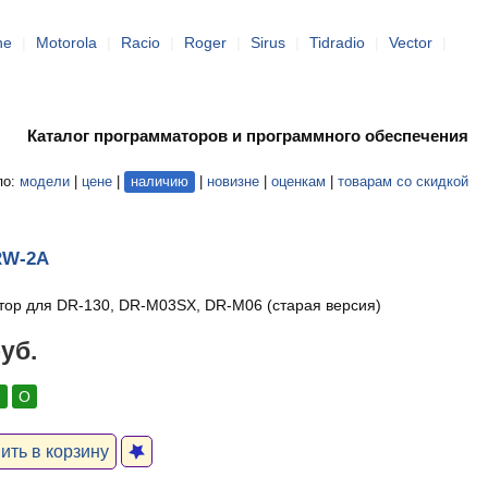
ne
|
Motorola
|
Racio
|
Roger
|
Sirus
|
Tidradio
|
Vector
|
Каталог программаторов и программного обеспечения
по:
модели
|
цене
|
наличию
|
новизне
|
оценкам
|
товарам со скидкой
RW-2A
ор для DR-130, DR-M03SX, DR-M06 (старая версия)
руб.
:
О
ть в корзину