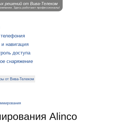
ых решений от Вива-Телеком
компании. Здесь работают профессионалы!
ы
 телефония
 и навигация
роль доступа
кое снаряжение
ры от Вива-Телеком
аммирования
ирования Alinco