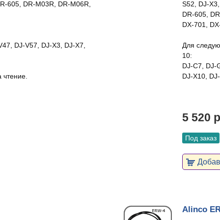
 DR-605, DR-M03R, DR-M06R,
S52, DJ-X3
DR-605, DR
DX-701, DX
V47, DJ-V57, DJ-X3, DJ-X7,
Для следую
10:
DJ-C7, DJ-G
 чтение.
DJ-X10, DJ
5 520 
Под заказ
Добави
Alinco E