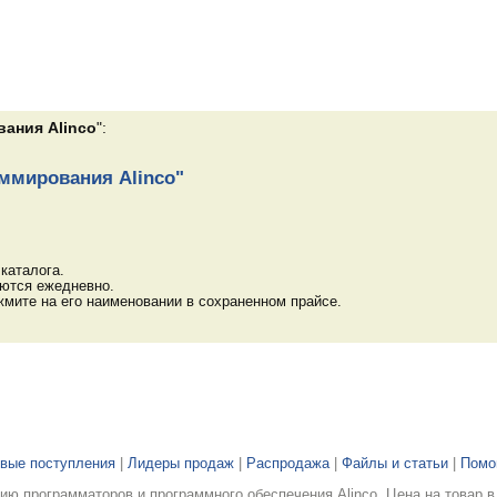
ания Alinco
":
ммирования Alinco"
каталога.
яются ежедневно.
мите на его наименовании в сохраненном прайсе.
вые поступления
|
Лидеры продаж
|
Распродажа
|
Файлы и статьи
|
Пом
ю программаторов и программного обеспечения Alinco. Цена на товар в