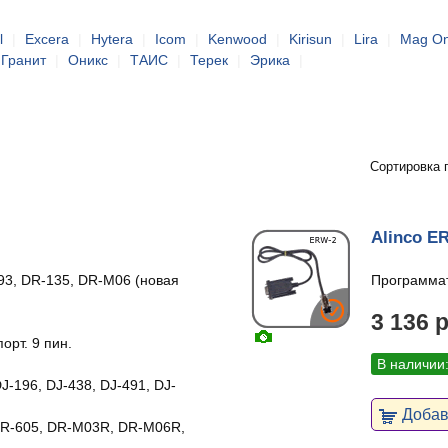
l
|
Excera
|
Hytera
|
Icom
|
Kenwood
|
Kirisun
|
Lira
|
Mag O
Гранит
|
Оникс
|
ТАИС
|
Терек
|
Эрика
|
Сортировка 
Alinco E
93, DR-135, DR-M06 (новая
Программат
3 136 
рт. 9 пин.
В наличии
J-196, DJ-438, DJ-491, DJ-
Добави
 DR-605, DR-M03R, DR-M06R,