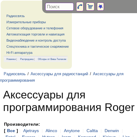
Радиосвязь
Измерительные приборы
Сетевое оборудование и телефония
Автоматизация торговли и навигация
Видеонаблюдение и контроль доступа
Спецтехника и тактическое снаряжение
Hi-Fi аппаратура
Новинки
|
Распродажа
|
Обзоры от Вива-Телеком
Радиосвязь
/
Аксессуары для радиостанций
/
Аксессуары для
программирования
Аксессуары для
программирования Roger
Производители:
[
Все
]
|
Ajetrays
|
Alinco
|
Anytone
|
Caltta
|
Denwin
|