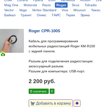
Entel
|
Excera
|
Hytera
|
Icom
|
Kenwood
|
Kirisun
|
Lira
|
Mag One
|
Motorola
|
Racio
|
Roger
|
Sirus
|
Tidradio
|
Vector
|
Vega
|
Vertex Standard
|
Viva
|
Wouxun
|
Yaesu
|
Байкал
|
Гранит
|
Оникс
|
ТАИС
|
Терек
|
Эрика
|
Roger CPR-100S
Кабель для программирования
мобильных радиостанций Roger KM-R100
с задней панели.
Разъем для подключения радиостанции:
аксессуарный разъем.
Разъем для компьютера: USB-порт.
2 200 руб.
В наличии:
К
Добавить в корзину