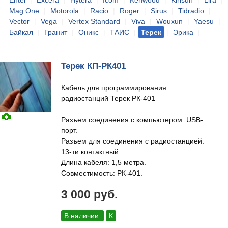
Entel
|
Excera
|
Hytera
|
Icom
|
Kenwood
|
Kirisun
|
Lira
|
Mag One
|
Motorola
|
Racio
|
Roger
|
Sirus
|
Tidradio
|
Vector
|
Vega
|
Vertex Standard
|
Viva
|
Wouxun
|
Yaesu
|
Байкал
|
Гранит
|
Оникс
|
ТАИС
|
Терек
|
Эрика
|
Терек КП-РК401
Кабель для программирования
радиостанций Терек РК-401
Разъем соединения с компьютером: USB-
порт.
Разъем для соединения с радиостанцией:
13-ти контактный.
Длина кабеля: 1,5 метра.
Совместимость: РК-401.
3 000 руб.
В наличии:
К