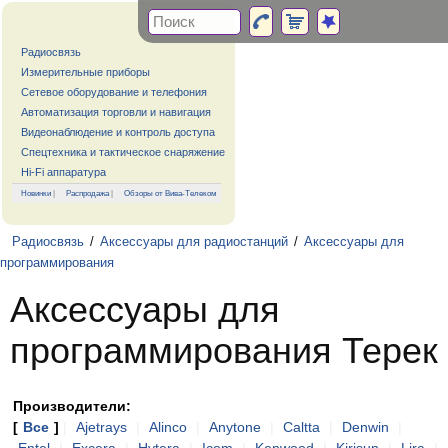
Радиосвязь
Измерительные приборы
Сетевое оборудование и телефония
Автоматизация торговли и навигация
Видеонаблюдение и контроль доступа
Спецтехника и тактическое снаряжение
Hi-Fi аппаратура
Новинки
|
Распродажа
|
Обзоры от Вива-Телеком
Радиосвязь
/
Аксессуары для радиостанций
/
Аксессуары для
программирования
Аксессуары для
программирования Терек
Производители:
[
Все
]
|
Ajetrays
|
Alinco
|
Anytone
|
Caltta
|
Denwin
|