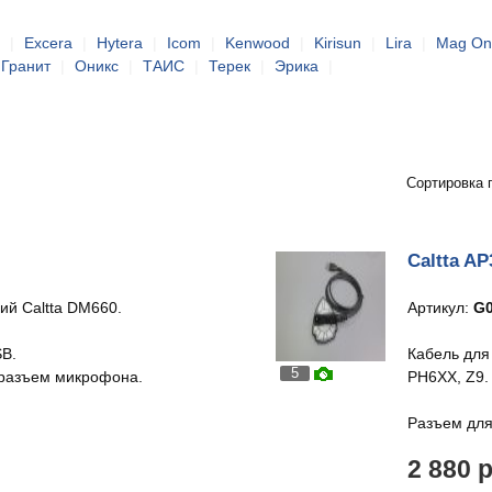
|
Excera
|
Hytera
|
Icom
|
Kenwood
|
Kirisun
|
Lira
|
Mag On
Гранит
|
Оникс
|
ТАИС
|
Терек
|
Эрика
|
Сортировка 
Caltta AP
ий Caltta DM660.
Артикул:
G0
SB.
Кабель для
5
 разъем микрофона.
PH6XX, Z9.
Разъем для
2 880 