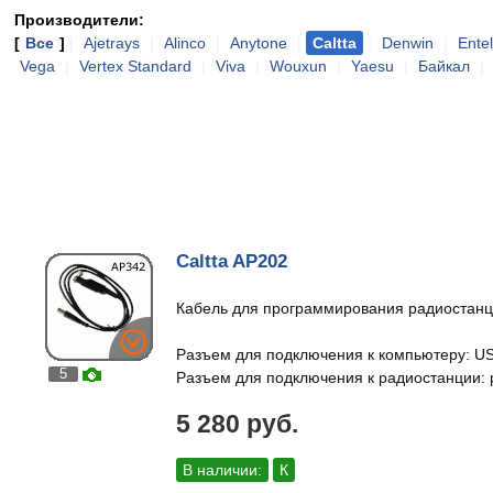
Производители:
[
Все
]
|
Ajetrays
|
Alinco
|
Anytone
|
Caltta
|
Denwin
|
Entel
Vega
|
Vertex Standard
|
Viva
|
Wouxun
|
Yaesu
|
Байкал
|
Caltta AP202
Кабель для программирования радиостанц
Разъем для подключения к компьютеру: U
5
Разъем для подключения к радиостанции:
5 280 руб.
В наличии:
К