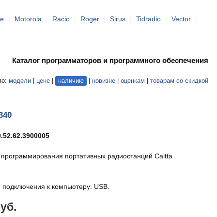
e
|
Motorola
|
Racio
|
Roger
|
Sirus
|
Tidradio
|
Vector
|
Каталог программаторов и программного обеспечения
по:
модели
|
цене
|
наличию
|
новизне
|
оценкам
|
товарам со скидкой
340
.52.62.3900005
 программирования портативных радиостанций Caltta
 подключения к компьютеру: USB.
руб.