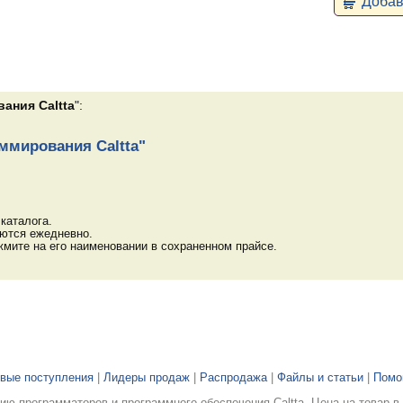
Добави
ания Caltta
":
ммирования Caltta"
каталога.
яются ежедневно.
мите на его наименовании в сохраненном прайсе.
вые поступления
|
Лидеры продаж
|
Распродажа
|
Файлы и статьи
|
Пом
ю программаторов и программного обеспечения Caltta. Цена на товар в