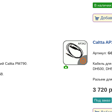
В наличии
Добави
Caltta AP
Артикул:
G0
й Caltta PM790.
Кабель для
DH500, DH5
SB.
Разъем для
3 720 
Под заказ