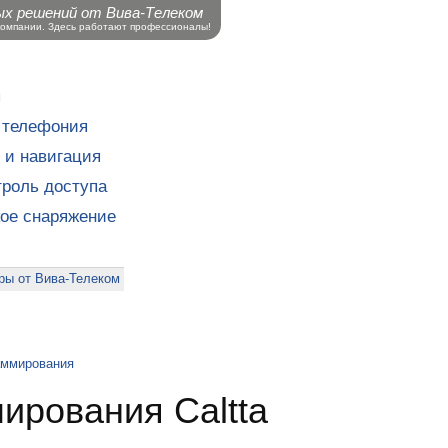
ых решений от Вива-Телеком
компании. Здесь работают профессионалы!
ы
 телефония
 и навигация
роль доступа
кое снаряжение
ры от Вива-Телеком
аммирования
ирования Caltta