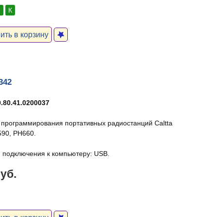
:
К
ть в корзину
342
.80.41.0200037
 программирования портативных радиостанций Caltta
90, PH660.
 подключения к компьютеру: USB.
руб.