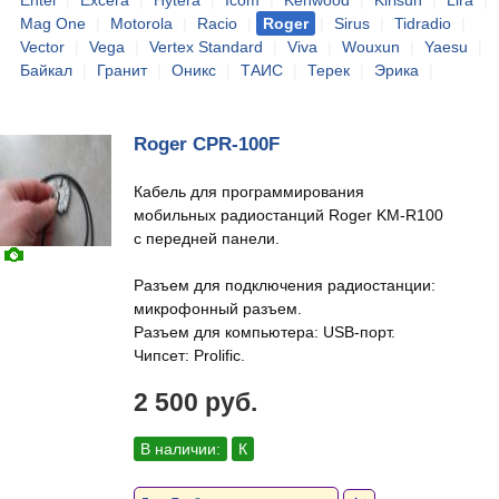
Entel
|
Excera
|
Hytera
|
Icom
|
Kenwood
|
Kirisun
|
Lira
|
Mag One
|
Motorola
|
Racio
|
Roger
|
Sirus
|
Tidradio
|
Vector
|
Vega
|
Vertex Standard
|
Viva
|
Wouxun
|
Yaesu
|
Байкал
|
Гранит
|
Оникс
|
ТАИС
|
Терек
|
Эрика
|
Roger CPR-100F
Кабель для программирования
мобильных радиостанций Roger KM-R100
с передней панели.
Разъем для подключения радиостанции:
микрофонный разъем.
Разъем для компьютера: USB-порт.
Чипсет: Prolific.
2 500 руб.
В наличии:
К