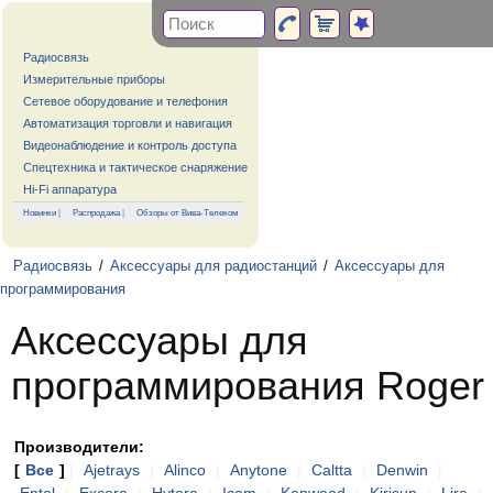
Радиосвязь
Измерительные приборы
Сетевое оборудование и телефония
Автоматизация торговли и навигация
Видеонаблюдение и контроль доступа
Спецтехника и тактическое снаряжение
Hi-Fi аппаратура
Новинки
|
Распродажа
|
Обзоры от Вива-Телеком
Радиосвязь
/
Аксессуары для радиостанций
/
Аксессуары для
программирования
Аксессуары для
программирования Roger
Производители:
[
Все
]
|
Ajetrays
|
Alinco
|
Anytone
|
Caltta
|
Denwin
|