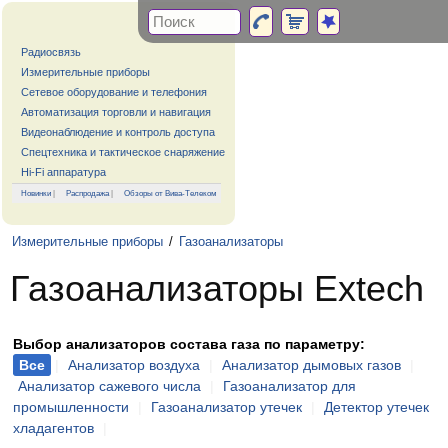
Радиосвязь
Измерительные приборы
Сетевое оборудование и телефония
Автоматизация торговли и навигация
Видеонаблюдение и контроль доступа
Спецтехника и тактическое снаряжение
Hi-Fi аппаратура
Новинки
|
Распродажа
|
Обзоры от Вива-Телеком
Измерительные приборы
/
Газоанализаторы
Газоанализаторы Extech
Выбор анализаторов состава газа по параметру:
Все
|
Анализатор воздуха
|
Анализатор дымовых газов
|
Анализатор сажевого числа
|
Газоанализатор для
промышленности
|
Газоанализатор утечек
|
Детектор утечек
хладагентов
|