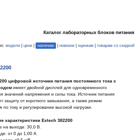
Каталог лабораторных блоков питания
по:
модели
|
цене
|
наличию
|
новизне
|
оценкам
|
товарам со скидкой
82200
2200 цифровой источник питания постоянного тока с
ходом
имеет двойной дисплей для одновременного
я значений напряжения и силы тока. Источник питания
ет защиту от короткого замыкания, а также режим
я по току и регулирование высокой нагрузки.
ие характеристики Extech 382200
 на выходе: 30,0 В.
де: от 0 до 1,00 А.