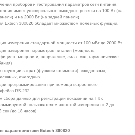
чения приборов и тестирования параметров сети питания.
итания имеет универсальные выходные розетки на 100 Вт (на
анели) и на 2000 Вт (на задней панели).
ия Extech 380820 обладает множеством полезных функций,
ция измерения стандартной мощности от 100 мВт до 2000 Вт
ция измерения параметров питания (мощность,
фициент мощности, напряжение, сила тока, гармонические
бания)
ет функции затрат (функции стоимости): ежедневных,
есячных, ежегодных
ции программирования при помощи встроенного
рфейса RS-232
м сбора данных для регистрации показаний на ПК с
раммируемой пользователем частотой измерения от 2 до
 сек (до 18 часов)
ие характеристики Extech 380820