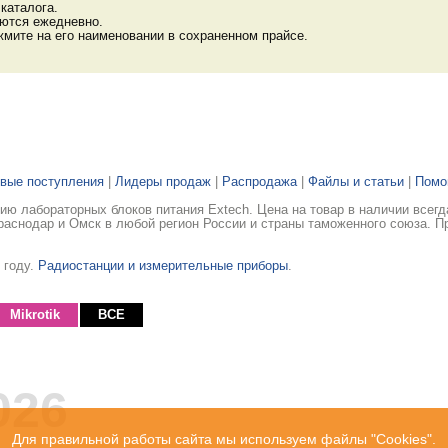
каталога.
яются ежедневно.
мите на его наименовании в сохраненном прайсе.
вые поступления
|
Лидеры продаж
|
Распродажа
|
Файлы и статьи
|
Пом
ю лабораторных блоков питания Extech. Цена на товар в наличии всегд
раснодар и Омск в любой регион России и страны таможенного союза. П
 году.
Радиостанции и измерительные приборы
.
Mikrotik
ВСЕ
026
Для правильной работы сайта мы используем файлы "Cookies".