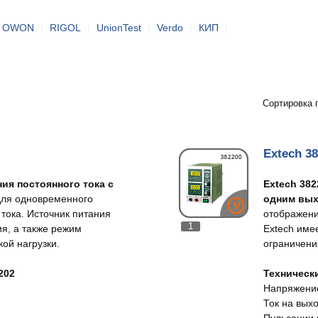
OWON
|
RIGOL
|
UnionTest
|
Verdo
|
КИП
|
Сортировка 
Extech 3
ия постоянного тока с
Extech 38
для одновременного
одним вы
тока. Источник питания
отображени
1
ия, а также режим
Extech име
кой нагрузки.
ограничени
202
Техническ
Напряжение
Ток на выхо