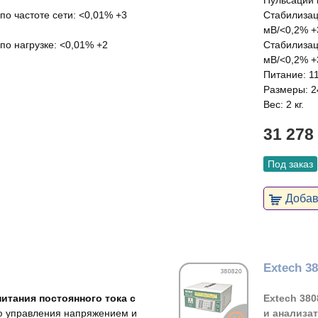
Пульсации 
о частоте сети: <0,01% +3
Стабилизац
мВ/<0,2% +
по нагрузке: <0,01% +2
Стабилизац
мВ/<0,2% +
Питание: 11
Размеры: 2
Вес: 2 кг.
31 278
Под заказ
Добави
Extech 3
итания постоянного тока с
Extech 38
 управления напряжением и
и анализа