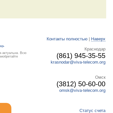
Контакты полностью
|
Наверх
ощь
Краснодар
а актуальна. Всю
(861) 945-35-55
риобретайте
krasnodar@viva-telecom.org
Омск
(3812) 50-60-00
omsk@viva-telecom.org
Статус счета