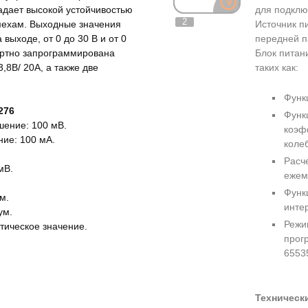
адает высокой устойчивостью
для подклю
2
мехам. Выходные значения
Источник п
выходе, от 0 до 30 В и от 0
передней п
дартно запрограммирована
Блок питан
,8В/ 20А, а также две
таких как:
Функ
276
Функ
шение: 100 мВ.
коэф
ние: 100 мА.
коле
Расч
мВ.
ежем
Функ
м.
инте
ум.
Режи
тическое значение.
прог
65535
Техническ