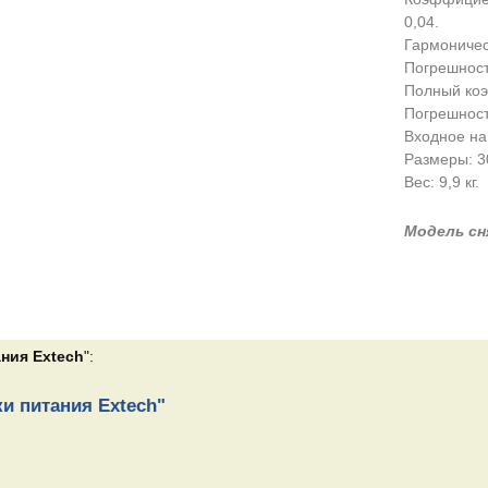
0,04.
Гармоничес
Погрешность
Полный коэ
Погрешност
Входное на
Размеры: 3
Вес: 9,9 кг.
Модель сн
ния Extech
":
и питания Extech"