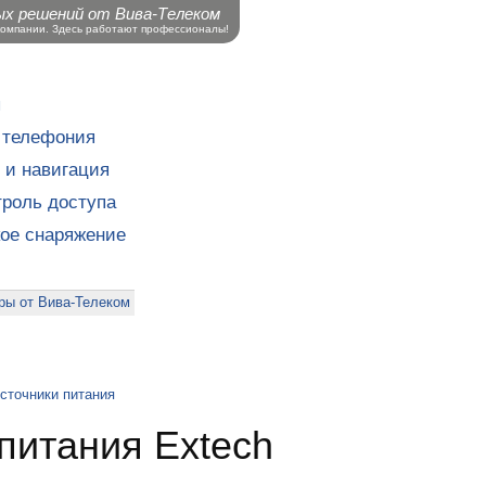
ых решений от Вива-Телеком
компании. Здесь работают профессионалы!
ы
 телефония
 и навигация
роль доступа
кое снаряжение
ры от Вива-Телеком
сточники питания
питания Extech