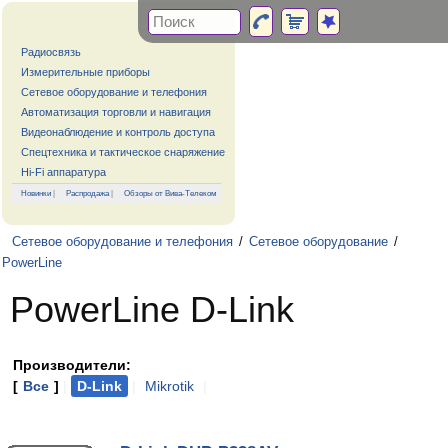
Радиосвязь
Измерительные приборы
Сетевое оборудование и телефония
Автоматизация торговли и навигация
Видеонаблюдение и контроль доступа
Спецтехника и тактическое снаряжение
Hi-Fi аппаратура
Новинки
|
Распродажа
|
Обзоры от Вива-Телеком
Сетевое оборудование и телефония
/
Сетевое оборудование
/
PowerLine
PowerLine D-Link
Производители:
[
Все
]
|
D-Link
|
Mikrotik
|