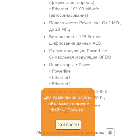
(физическая скорость)
• Ethernet: 10/100 Мбит/с
(автосогласование)
Полоса частот PowerLine: От 2 МГц
до 28 МГц
Безопасность: 128-битное
шифрование данных AES
Схема модуляции PowerLine:
Символьная модуляция OFDM
Индикаторы: • Power
• Powerline
• Ethernet1
• Ethernet2
Питание на входе: 100-240 В
Для правильной работы
переменного тока, 50/60 Гц
сайта мы используем
Размеры: 81 x 61 x 27 мм
файлы "Cookies".
Вес: 93,4 г
Согласен
Модель снята с производства