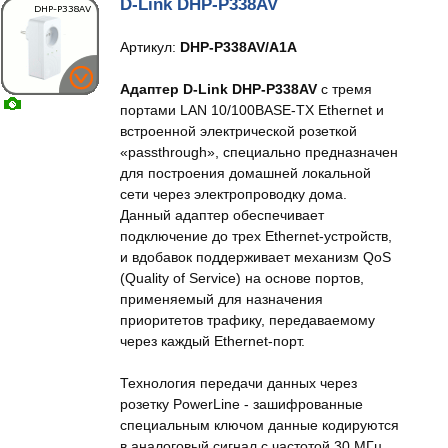
D-Link DHP-P338AV
Артикул:
DHP-P338AV/A1A
Адаптер D-Link DHP-P338AV
с тремя
портами LAN 10/100BASE-TX Ethernet и
встроенной электрической розеткой
«passthrough», специально предназначен
для построения домашней локальной
сети через электропроводку дома.
Данный адаптер обеспечивает
подключение до трех Ethernet-устройств,
и вдобавок поддерживает механизм QoS
(Quality of Service) на основе портов,
применяемый для назначения
приоритетов трафику, передаваемому
через каждый Ethernet-порт.
Технология передачи данных через
розетку PowerLine - зашифрованные
специальным ключом данные кодируются
в аналоговый сигнал с частотой 30 МГц,