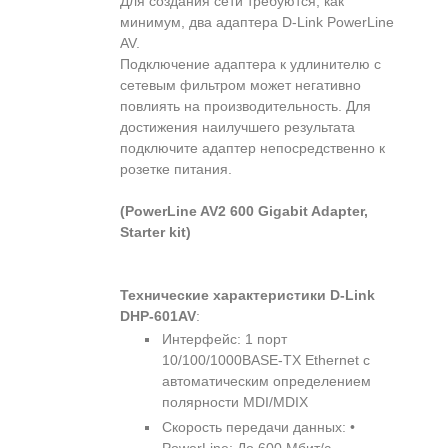
Для создания сети требуются, как
минимум, два адаптера D-Link PowerLine
AV.
Подключение адаптера к удлинителю с
сетевым фильтром может негативно
повлиять на производительность. Для
достижения наилучшего результата
подключите адаптер непосредственно к
розетке питания.
(PowerLine AV2 600 Gigabit Adapter,
Starter kit)
Технические характеристики D-Link
DHP-601AV
:
Интерфейс: 1 порт
10/100/1000BASE-TX Ethernet с
автоматическим определением
полярности MDI/MDIX
Скорость передачи данных: •