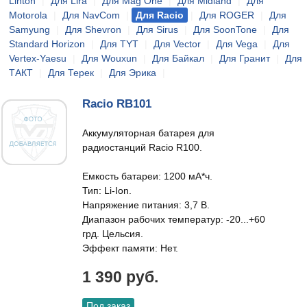
Linton
|
Для Lira
|
Для Mag One
|
Для Midland
|
Для
Motorola
|
Для NavCom
|
Для Racio
|
Для ROGER
|
Для
Samyung
|
Для Shevron
|
Для Sirus
|
Для SoonTone
|
Для
Standard Horizon
|
Для TYT
|
Для Vector
|
Для Vega
|
Для
Vertex-Yaesu
|
Для Wouxun
|
Для Байкал
|
Для Гранит
|
Для
ТАКТ
|
Для Терек
|
Для Эрика
|
Racio RB101
Аккумуляторная батарея для
радиостанций Racio R100.
Емкость батареи: 1200 мА*ч.
Тип: Li-Ion.
Напряжение питания: 3,7 В.
Диапазон рабочих температур: -20...+60
грд. Цельсия.
Эффект памяти: Нет.
1 390 руб.
Под заказ