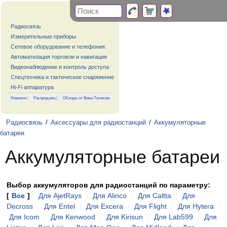
Радиосвязь
Измерительные приборы
Сетевое оборудование и телефония
Автоматизация торговли и навигация
Видеонаблюдение и контроль доступа
Спецтехника и тактическое снаряжение
Hi-Fi аппаратура
Новинки
|
Распродажа
|
Обзоры от Вива-Телеком
Радиосвязь
/
Аксессуары для радиостанций
/
Аккумуляторные
батареи
Аккумуляторные батареи
Выбор аккумуляторов для радиостанций по параметру:
[
Все
]
|
Для AjetRays
|
Для Alinco
|
Для Caltta
|
Для
Decross
|
Для Entel
|
Для Excera
|
Для Flight
|
Для Hytera
|
Для Icom
|
Для Kenwood
|
Для Kirisun
|
Для Lab599
|
Для