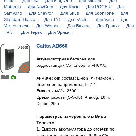
Linton
|
Для Lira
|
Для Mag One
|
Для Midland
|
Для
Motorola
|
Для NavCom
|
Для Racio
|
Для ROGER
|
Для
Samyung
|
Для Shevron
|
Для Sirus
|
Для SoonTone
|
Для
Standard Horizon
|
Для TYT
|
Для Vector
|
Для Vega
|
Для
Vertex-Yaesu
|
Для Wouxun
|
Для Байкал
|
Для Гранит
|
Для
ТАКТ
|
Для Терек
|
Для Эрика
|
Caltta AB660
Аккумуляторная батарея для
радиостанций Caltta серии PH6XX.
5
Химический состав: Li-Ion (литий-ион).
Выходное напряжение, В: 7.4.
Емкость, мА*ч: 2600.
Время работы (5-5-90): Analog: 18 ч;
Digital: 20 ч.
Параметры, измеренные в Вива-
Телеком:
1. Емкость аккумулятора до отсечки по
защитному напряжению: 2635 мА*ч.