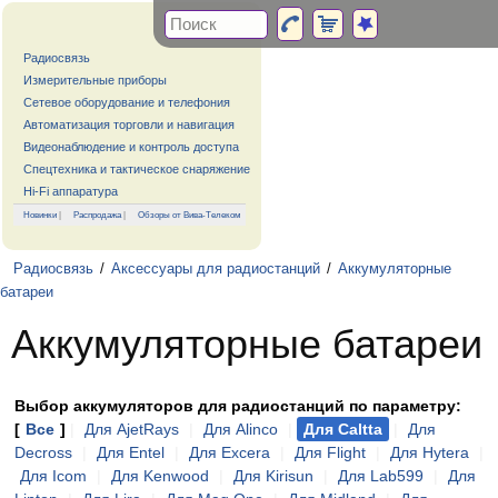
Радиосвязь
Измерительные приборы
Сетевое оборудование и телефония
Автоматизация торговли и навигация
Видеонаблюдение и контроль доступа
Спецтехника и тактическое снаряжение
Hi-Fi аппаратура
Новинки
|
Распродажа
|
Обзоры от Вива-Телеком
Радиосвязь
/
Аксессуары для радиостанций
/
Аккумуляторные
батареи
Аккумуляторные батареи
Выбор аккумуляторов для радиостанций по параметру:
[
Все
]
|
Для AjetRays
|
Для Alinco
|
Для Caltta
|
Для
Decross
|
Для Entel
|
Для Excera
|
Для Flight
|
Для Hytera
|
Для Icom
|
Для Kenwood
|
Для Kirisun
|
Для Lab599
|
Для