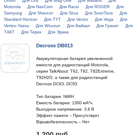
Linton
|
Для Lira
|
Для Mag One
|
Для Midland
|
Для
Motorola
|
Для NavCom
|
Для Racio
|
Для ROGER
|
Для
Samyung
|
Для Shevron
|
Для Sirus
|
Для SoonTone
|
Для
Standard Horizon
|
Для TYT
|
Для Vector
|
Для Vega
|
Для
Vertex-Yaesu
|
Для Wouxun
|
Для Байкал
|
Для Гранит
|
Для
ТАКТ
|
Для Терек
|
Для Эрика
|
Decross DB013
Аккумуляторная батарея увеличенной
емкости для радиостанций Motorola,
серии TalkAbout: Т62, Т82, Т82Extreme,
Т92H2O, а также для радиостанций
Decross DC63, DC93.
Тип батареи: NiMH.
Емкость батареи: 1300 мА*ч.
Выходное напряжение: 3,6 В
Эффект памяти – Присутствует
Взрывобезопасность – Нет
1 200 руб.