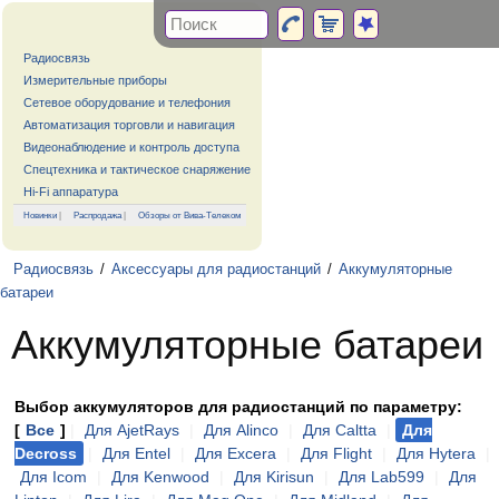
Радиосвязь
Измерительные приборы
Сетевое оборудование и телефония
Автоматизация торговли и навигация
Видеонаблюдение и контроль доступа
Спецтехника и тактическое снаряжение
Hi-Fi аппаратура
Новинки
|
Распродажа
|
Обзоры от Вива-Телеком
Радиосвязь
/
Аксессуары для радиостанций
/
Аккумуляторные
батареи
Аккумуляторные батареи
Выбор аккумуляторов для радиостанций по параметру:
[
Все
]
|
Для AjetRays
|
Для Alinco
|
Для Caltta
|
Для
Decross
|
Для Entel
|
Для Excera
|
Для Flight
|
Для Hytera
|
Для Icom
|
Для Kenwood
|
Для Kirisun
|
Для Lab599
|
Для