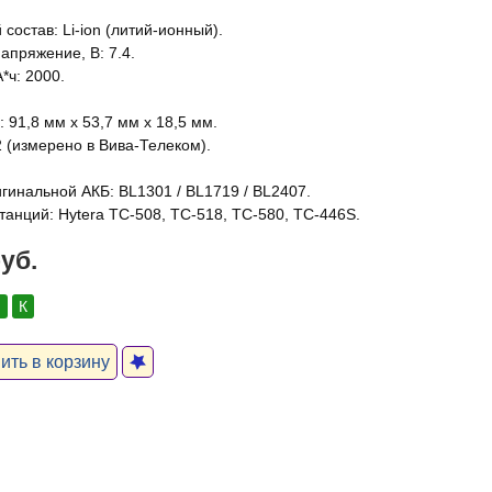
состав: Li-ion (литий-ионный).
апряжение, В: 7.4.
*ч: 2000.
 91,8 мм х 53,7 мм х 18,5 мм.
2 (измерено в Вива-Телеком).
гинальной АКБ: BL1301 / BL1719 / BL2407.
танций: Hytera TC-508, TC-518, TC-580, TC-446S.
руб.
:
К
ть в корзину