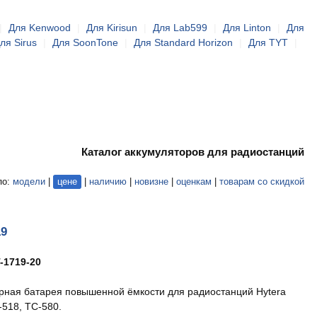
|
Для Kenwood
|
Для Kirisun
|
Для Lab599
|
Для Linton
|
Для
ля Sirus
|
Для SoonTone
|
Для Standard Horizon
|
Для TYT
|
Каталог аккумуляторов для радиостанций
по:
модели
|
цене
|
наличию
|
новизне
|
оценкам
|
товарам со скидкой
19
-1719-20
рная батарея повышенной ёмкости для радиостанций Hytera
-518, TC-580.