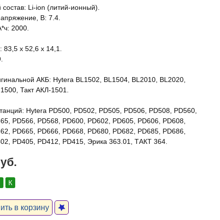
состав: Li-ion (литий-ионный).
апряжение, В: 7.4.
*ч: 2000.
 83,5 x 52,6 x 14,1.
.
гинальной АКБ: Hytera BL1502, BL1504, BL2010, BL2020,
1500, Такт АКЛ-1501.
танций: Hytera PD500, PD502, PD505, PD506, PD508, PD560,
65, PD566, PD568, PD600, PD602, PD605, PD606, PD608,
62, PD665, PD666, PD668, PD680, PD682, PD685, PD686,
02, PD405, PD412, PD415, Эрика 363.01, ТАКТ 364.
руб.
:
К
ть в корзину