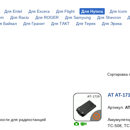
|
Для Entel
|
Для Excera
|
Для Flight
|
Для Hytera
|
Для Icom
om
|
Для Racio
|
Для ROGER
|
Для Samyung
|
Для Shevron
|
Д
я Байкал
|
Для Гранит
|
Для ТАКТ
|
Для Терек
|
Для Эрика
|
Сортировка 
AT AT-17
Артикул:
AT
кости для радиостанций
Аккумулято
TC-508, TC