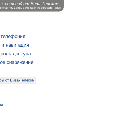
ых решений от Вива-Телеком
компании. Здесь работают профессионалы!
ы
 телефония
 и навигация
роль доступа
кое снаряжение
ры от Вива-Телеком
еи