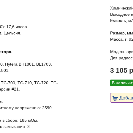
Химический 
Выходное н
Емкость, мА
): 17,6 часов.
д. Цельсия.
Размер, мм:
Масса, г: 9
ятора.
Модель ори
Для радиос
, Hytera BH1801, BL1703,
3 105 
1801.
 TC-700, TC-710, TC-720, TC-
В наличии
ерсии #21.
Добави
м:
ащитному напряжению: 2590
 в сборе: 185 мОм.
о замыкания: 3