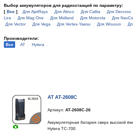
Выбор аккумуляторов для радиостанций по параметру:
[
Все
]
|
Для AjetRays
|
Для Alinco
|
Для Caltta
|
Для Decross
Lira
|
Для Mag One
|
Для Midland
|
Для Motorola
|
Для NavC
Для Vector
|
Для Vega
|
Для Vertex-Yaesu
|
Для Wouxun
|
Дл
Производители:
Все
|
AT
|
Hytera
|
AT AT-2608C
Артикул:
AT-2608C-26
Аккумуляторная батарея сверх высокой ём
Hytera TC-700.