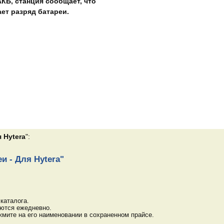
КБ, станция сообщает, что
ает разряд батареи.
 Hytera
":
и - Для Hytera"
каталога.
яются ежедневно.
мите на его наименовании в сохраненном прайсе.