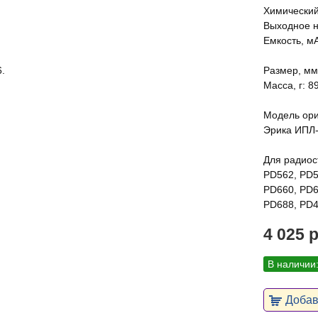
Химический 
Выходное н
Емкость, мА
.
Размер, мм:
Масса, г: 89
Модель ори
Эрика ИПЛ-
Для радиос
PD562, PD5
PD660, PD6
PD688, PD4
4 025 
В наличии
Добави