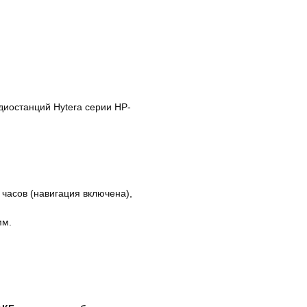
иостанций Hytera серии HP-
 часов (навигация включена),
мм.