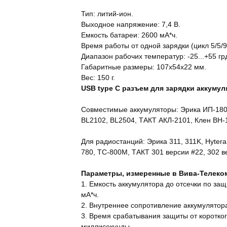
Тип: литий-ион.
Выходное напряжение: 7,4 В.
Емкость батареи: 2600 мА*ч.
Время работы от одной зарядки (цикл 5/5/90
Диапазон рабочих температур: -25...+55 гр
Габаритные размеры: 107х54х22 мм.
Вес: 150 г.
USB type C разъем для зарядки аккумул
Совместимые аккумуляторы: Эрика ИП-1800
BL2102, BL2504, ТАКТ АКЛ-2101, Клен BH-
Для радиостанций: Эрика 311, 311K, Hytera
780, TC-800M, ТАКТ 301 версии #22, 302 в
Параметры, измеренные в Вива-Телеко
1. Емкость аккумулятора до отсечки по з
мА*ч.
2. Внутреннее сопротивление аккумулятора
3. Время срабатывания защиты от коротког
миллисекунды.