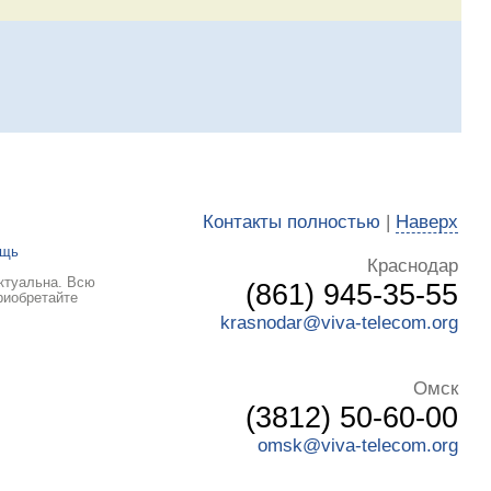
Контакты полностью
|
Наверх
ощь
Краснодар
ктуальна. Всю
(861) 945-35-55
риобретайте
krasnodar@viva-telecom.org
Омск
(3812) 50-60-00
omsk@viva-telecom.org