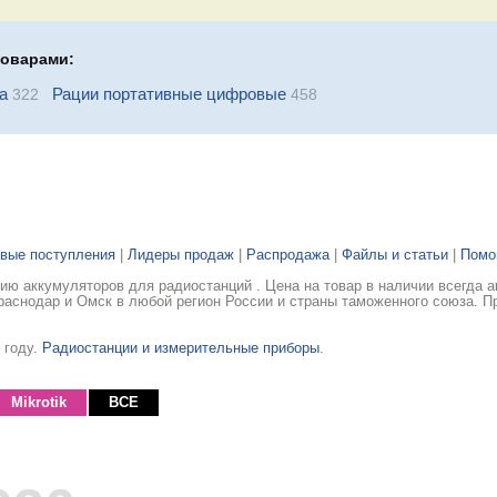
товарами:
а
Рации портативные цифровые
322
458
вые поступления
|
Лидеры продаж
|
Распродажа
|
Файлы и статьи
|
Пом
ю аккумуляторов для радиостанций . Цена на товар в наличии всегда а
раснодар и Омск в любой регион России и страны таможенного союза. П
 году.
Радиостанции и измерительные приборы
.
Mikrotik
ВСЕ