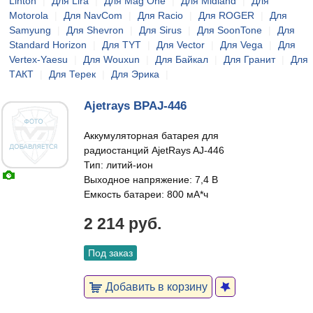
Linton
|
Для Lira
|
Для Mag One
|
Для Midland
|
Для
Motorola
|
Для NavCom
|
Для Racio
|
Для ROGER
|
Для
Samyung
|
Для Shevron
|
Для Sirus
|
Для SoonTone
|
Для
Standard Horizon
|
Для TYT
|
Для Vector
|
Для Vega
|
Для
Vertex-Yaesu
|
Для Wouxun
|
Для Байкал
|
Для Гранит
|
Для
ТАКТ
|
Для Терек
|
Для Эрика
|
Ajetrays BPAJ-446
Аккумуляторная батарея для
радиостанций AjetRays AJ-446
Тип: литий-ион
Выходное напряжение: 7,4 В
Емкость батареи: 800 мА*ч
2 214 руб.
Под заказ
Добавить в корзину