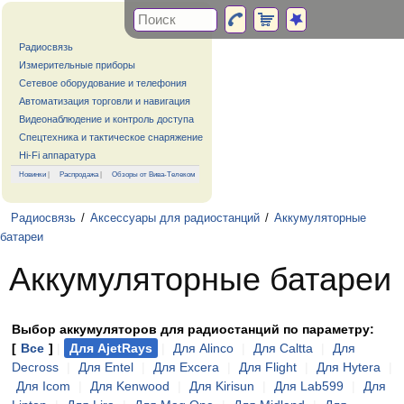
Радиосвязь
Измерительные приборы
Сетевое оборудование и телефония
Автоматизация торговли и навигация
Видеонаблюдение и контроль доступа
Спецтехника и тактическое снаряжение
Hi-Fi аппаратура
Новинки
|
Распродажа
|
Обзоры от Вива-Телеком
Радиосвязь
/
Аксессуары для радиостанций
/
Аккумуляторные
батареи
Аккумуляторные батареи
Выбор аккумуляторов для радиостанций по параметру:
[
Все
]
|
Для AjetRays
|
Для Alinco
|
Для Caltta
|
Для
Decross
|
Для Entel
|
Для Excera
|
Для Flight
|
Для Hytera
|
Для Icom
|
Для Kenwood
|
Для Kirisun
|
Для Lab599
|
Для