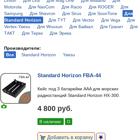
Linton
|
Для Lira
|
Для Mag One
|
Для Midland
|
Для
Motorola
|
Для NavCom
|
Для Racio
|
Для ROGER
|
Для
Samyung
|
Для Shevron
|
Для Sirus
|
Для SoonTone
|
Для
Standard Horizon
|
Для TYT
|
Для Vector
|
Для Vega
|
Для
Vertex-Yaesu
|
Для Wouxun
|
Для Байкал
|
Для Гранит
|
Для
ТАКТ
|
Для Терек
|
Для Эрика
|
Производители:
Все
|
Standard Horizon
|
Yaesu
|
Standard Horizon FBA-44
Кейс под 3 батарейки AAA для морских
радиостанций Standard Horizon HX-300.
4 800 руб.
В наличии:
О
Добавить в корзину