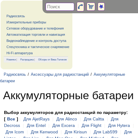
Радиосвязь
Измерительные приборы
Сетевое оборудование и телефония
Автоматизация торговли и навигация
Видеонаблюдение и контроль доступа
Спецтехника и тактическое снаряжение
Hi-Fi аппаратура
Новинки
|
Распродажа
|
Обзоры от Вива-Телеком
Радиосвязь
/
Аксессуары для радиостанций
/
Аккумуляторные
батареи
Аккумуляторные батареи
Выбор аккумуляторов для радиостанций по параметру:
[
Все
]
|
Для AjetRays
|
Для Alinco
|
Для Caltta
|
Для
Decross
|
Для Entel
|
Для Excera
|
Для Flight
|
Для Hytera
|
Для Icom
|
Для Kenwood
|
Для Kirisun
|
Для Lab599
|
Для